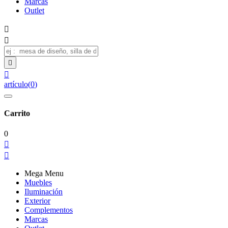
Marcas
Outlet




artículo
(
0
)
Carrito
0


Mega Menu
Muebles
Iluminación
Exterior
Complementos
Marcas