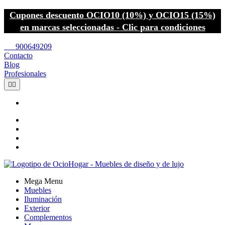
Cupones descuento OCIO10 (10%) y OCIO15 (15%)
en marcas seleccionadas - Clic para condiciones
call
900649209
Contacto
Blog
Profesionales


Mega Menu
Muebles
Iluminación
Exterior
Complementos