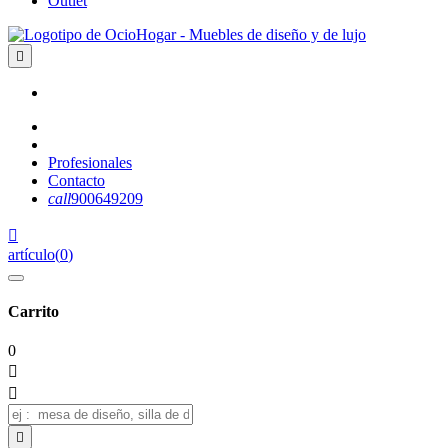
Outlet

Profesionales
Contacto
call
900649209

artículo
(
0
)
Carrito
0


