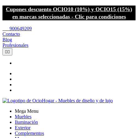
Cupones descuento OCIO10 (10%) y OCIO15 (15%)
en marcas seleccionadas - Clic para condiciones
call
900649209
Contacto
Blog
Profesionales


Mega Menu
Muebles
Iluminación
Exterior
Complementos