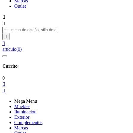
Marcas
Outlet




artículo
(
0
)
Carrito
0


Mega Menu
Muebles
Iluminación
Exterior
Complementos
Marcas