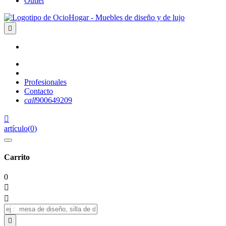
Outlet

Profesionales
Contacto
call
900649209

artículo
(
0
)
Carrito
0


