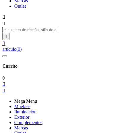
Marcas
Outlet




artículo
(
0
)
Carrito
0


Mega Menu
Muebles
Iluminación
Exterior
Complementos
Marcas