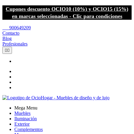
Cupones descuento OCIO10 (10%) y OCIO15 (15%)
en marcas seleccionadas - Clic para condiciones
call
900649209
Contacto
Blog
Profesionales


Mega Menu
Muebles
Iluminación
Exterior
Complementos