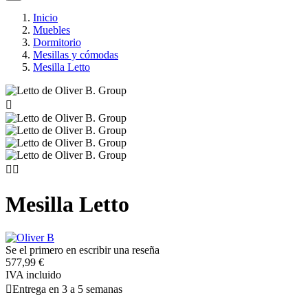
Inicio
Muebles
Dormitorio
Mesillas y cómodas
Mesilla Letto



Mesilla Letto
Se el primero en escribir una reseña
577,99 €
IVA incluido

Entrega en 3 a 5 semanas