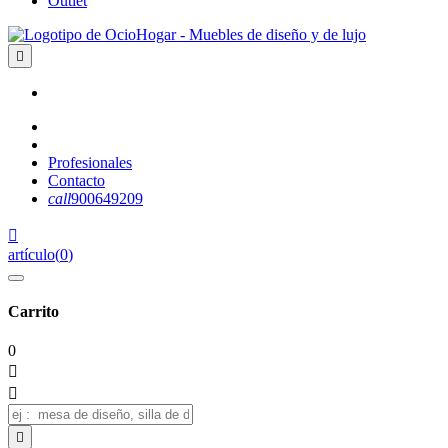
Outlet

Profesionales
Contacto
call
900649209

artículo
(
0
)
Carrito
0


