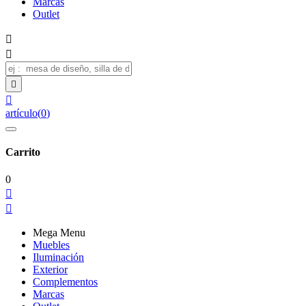
Marcas
Outlet




artículo
(
0
)
Carrito
0


Mega Menu
Muebles
Iluminación
Exterior
Complementos
Marcas