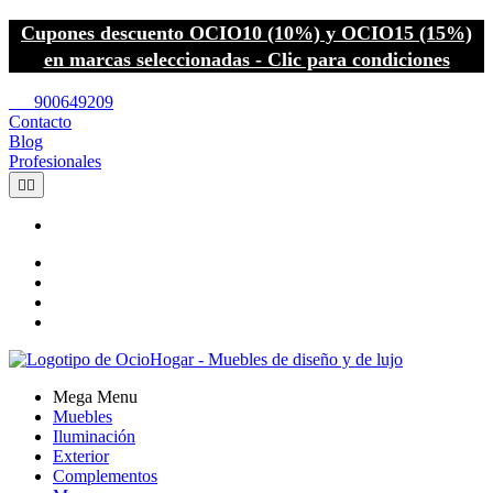
Cupones descuento OCIO10 (10%) y OCIO15 (15%)
en marcas seleccionadas - Clic para condiciones
call
900649209
Contacto
Blog
Profesionales


Mega Menu
Muebles
Iluminación
Exterior
Complementos