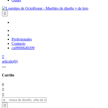
Outlet

Profesionales
Contacto
call
900649209

artículo
(
0
)
Carrito
0


