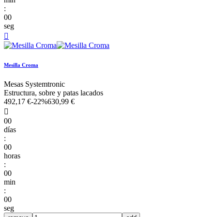
:
00
seg

Mesilla Croma
Mesas Systemtronic
Estructura, sobre y patas lacados
492,17 €
-22%
630,99 €

00
días
:
00
horas
:
00
min
:
00
seg