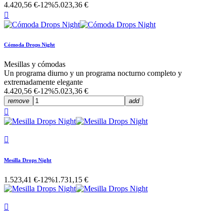
4.420,56 €
-12%
5.023,36 €

Cómoda Drops Night
Mesillas y cómodas
Un programa diurno y un programa nocturno completo y
extremadamente elegante
4.420,56 €
-12%
5.023,36 €
remove
add


Mesilla Drops Night
1.523,41 €
-12%
1.731,15 €
