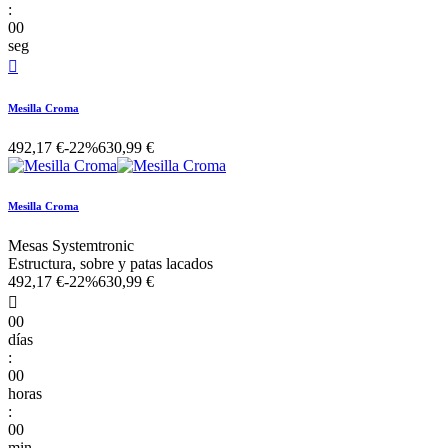
:
00
seg

Mesilla Croma
492,17 €
-22%
630,99 €
Mesilla Croma
Mesas Systemtronic
Estructura, sobre y patas lacados
492,17 €
-22%
630,99 €

00
días
:
00
horas
:
00
min