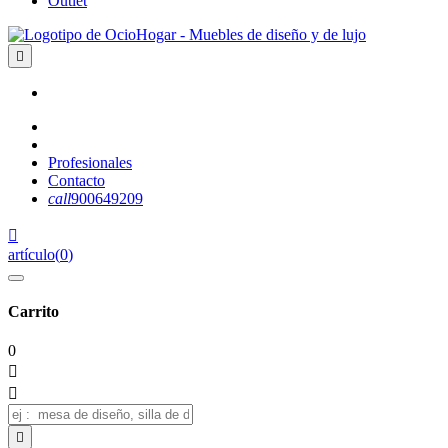
Outlet

Profesionales
Contacto
call
900649209

artículo
(
0
)
Carrito
0


