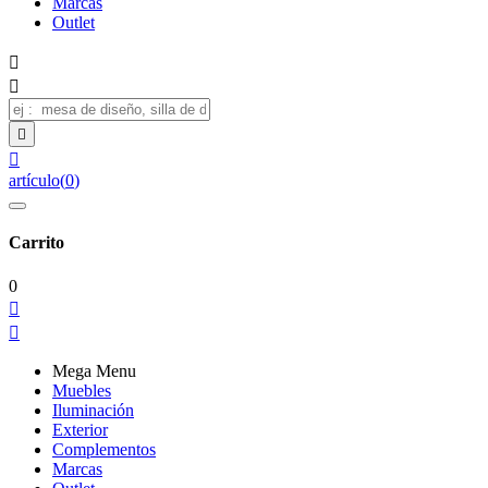
Marcas
Outlet




artículo
(
0
)
Carrito
0


Mega Menu
Muebles
Iluminación
Exterior
Complementos
Marcas