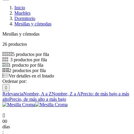
Inicio
Muebles
Dormitorio
Mesillas y cómodas
Mesillas y cómodas
26 productos
5 productos por fila
3 productos por fila
1 producto por fila
2 productos por fila
Ver detalles en el listado
Ordenar por:

Relevancia
Nombre, A a Z
Nombre, Z a A
Precio: de más bajo a más
alto
Precio, de más alto a más bajo

00
días
: