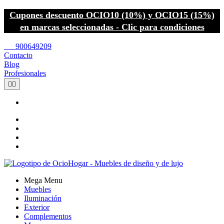
Cupones descuento OCIO10 (10%) y OCIO15 (15%)
en marcas seleccionadas - Clic para condiciones
call
900649209
Contacto
Blog
Profesionales


Mega Menu
Muebles
Iluminación
Exterior
Complementos