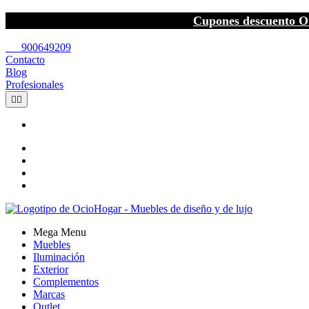
Cupones descuento O
call
900649209
Contacto
Blog
Profesionales


Mega Menu
Muebles
Iluminación
Exterior
Complementos
Marcas
Outlet