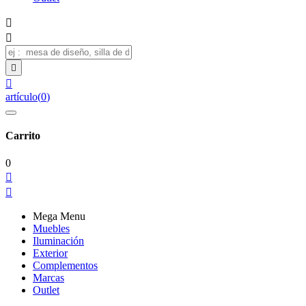




artículo
(
0
)
Carrito
0


Mega Menu
Muebles
Iluminación
Exterior
Complementos
Marcas
Outlet