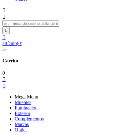




artículo
(
0
)
Carrito
0


Mega Menu
Muebles
Iluminación
Exterior
Complementos
Marcas
Outlet