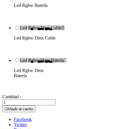
Led Rgbw Batería
Led Rgbw Dmx Cable

Led Rgbw Dmx Cable
Led Rgbw Dmx Batería

Led Rgbw Dmx
Batería
Cantidad :

Añadir al carrito
Facebook
Twitter