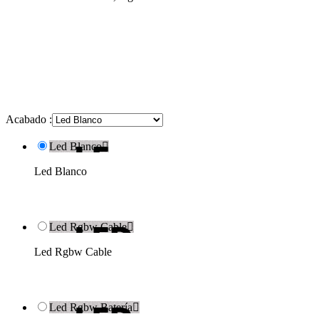
Acabado :
Led Blanco

Led Blanco
Led Rgbw Cable

Led Rgbw Cable
Led Rgbw Batería
