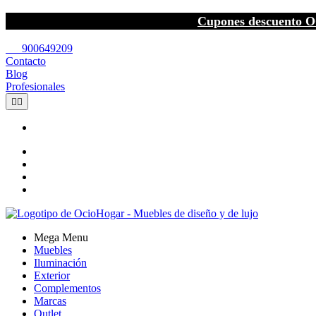
Cupones descuento O
call
900649209
Contacto
Blog
Profesionales


Mega Menu
Muebles
Iluminación
Exterior
Complementos
Marcas
Outlet