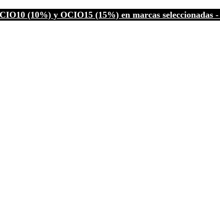
CIO10 (10%) y OCIO15 (15%) en marcas seleccionadas - C