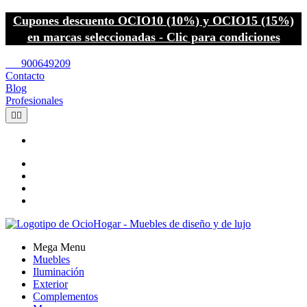
Cupones descuento OCIO10 (10%) y OCIO15 (15%)
en marcas seleccionadas - Clic para condiciones
call
900649209
Contacto
Blog
Profesionales


Mega Menu
Muebles
Iluminación
Exterior
Complementos