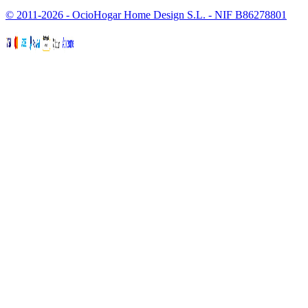
© 2011-2026 - OcioHogar Home Design S.L. - NIF B86278801