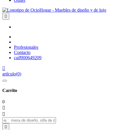
Outlet

Profesionales
Contacto
call
900649209

artículo
(
0
)
Carrito
0


