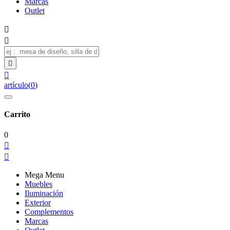
Marcas
Outlet




artículo
(
0
)
Carrito
0


Mega Menu
Muebles
Iluminación
Exterior
Complementos
Marcas