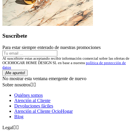
Suscríbete
Para estar siempre enterado de nuestras promociones
Al suscribirte estas aceptando recibir información comercial sobre las ofertas de
OCIOHOGAR HOME DESIGN SL en base a nuestra
política de protección de
datos
¡Me apunto!
No mostrar esta ventana emergente de nuevo
Sobre nosotros


Quiénes somos
Atención al Cliente
Devoluciones fáciles
Atención al Cliente OcioHogar
Blog
Legal

