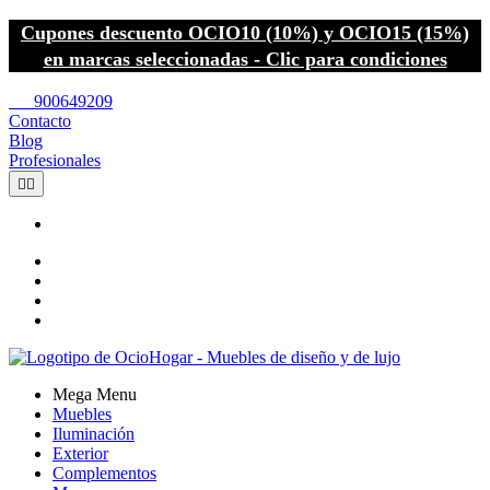
Cupones descuento OCIO10 (10%) y OCIO15 (15%)
en marcas seleccionadas - Clic para condiciones
call
900649209
Contacto
Blog
Profesionales


Mega Menu
Muebles
Iluminación
Exterior
Complementos