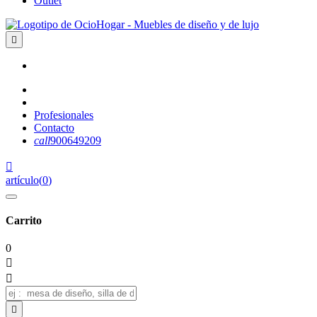
Outlet

Profesionales
Contacto
call
900649209

artículo
(
0
)
Carrito
0


