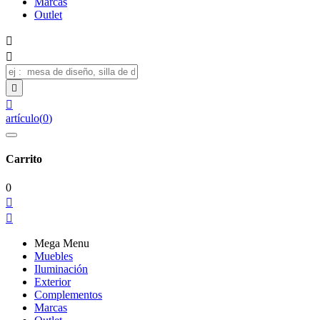
Marcas
Outlet




artículo
(
0
)
Carrito
0


Mega Menu
Muebles
Iluminación
Exterior
Complementos
Marcas