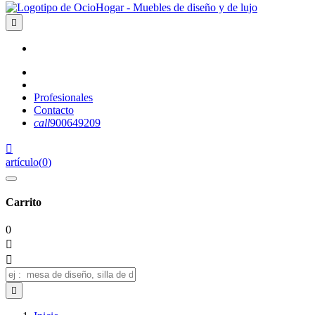

Profesionales
Contacto
call
900649209

artículo
(
0
)
Carrito
0


