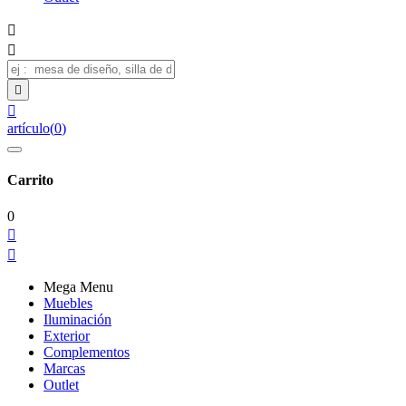




artículo
(
0
)
Carrito
0


Mega Menu
Muebles
Iluminación
Exterior
Complementos
Marcas
Outlet