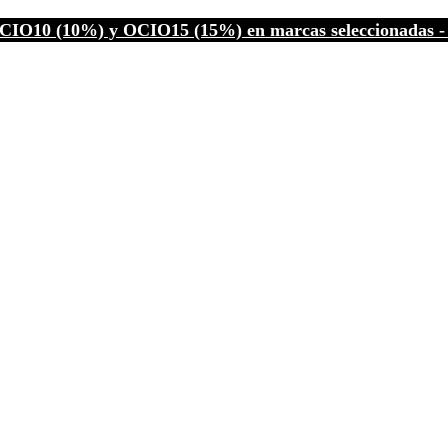
CIO10 (10%) y OCIO15 (15%) en marcas seleccionadas - C