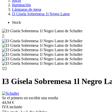
Inicio
Iluminación
Lámparas de mesa
I3 Gisela Sobremesa 1l Negro Laton
Stock



I3 Gisela Sobremesa 1l Negro L
Se el primero en escribir una reseña
44,94 €
IVA incluido