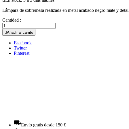

En stock, 3 a 5 días hábiles
Lámpara de sobremesa realizada en metal acabado negro mate y detalles
Cantidad :

Añadir al carrito
Facebook
Twitter
Pinterest
Envío gratis desde 150 €