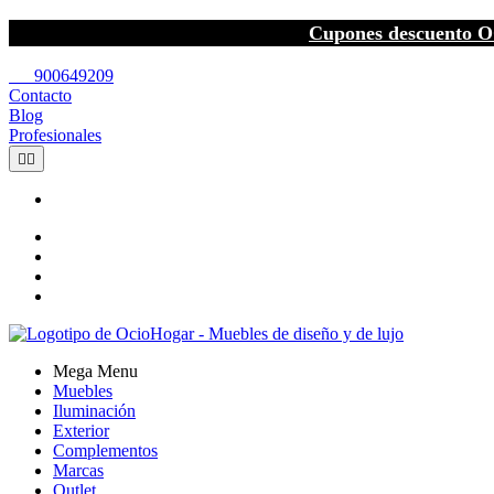
Cupones descuento O
call
900649209
Contacto
Blog
Profesionales


Mega Menu
Muebles
Iluminación
Exterior
Complementos
Marcas
Outlet