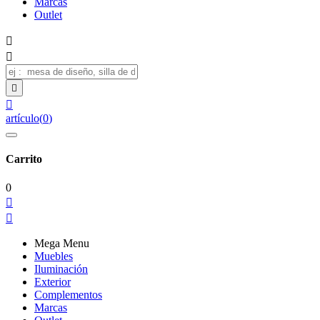
Marcas
Outlet




artículo
(
0
)
Carrito
0


Mega Menu
Muebles
Iluminación
Exterior
Complementos
Marcas