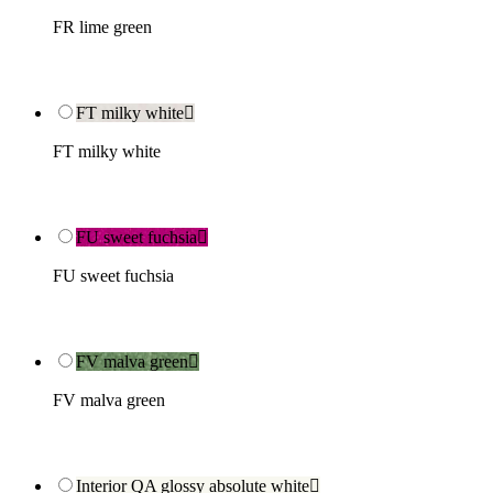
FR lime green
FT milky white

FT milky white
FU sweet fuchsia

FU sweet fuchsia
FV malva green

FV malva green
Interior QA glossy absolute white
