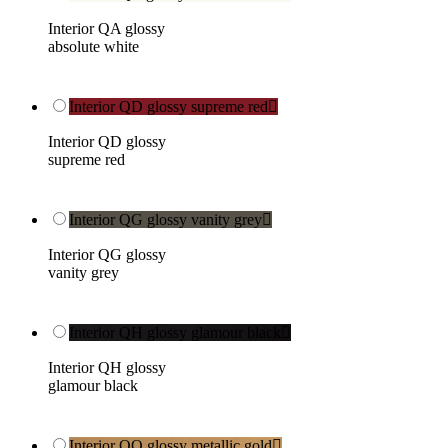
Interior QA glossy
absolute white
Interior QD glossy supreme red

Interior QD glossy
supreme red
Interior QG glossy vanity grey

Interior QG glossy
vanity grey
Interior QH glossy glamour black

Interior QH glossy
glamour black
Interior QO glossy metallic gold
