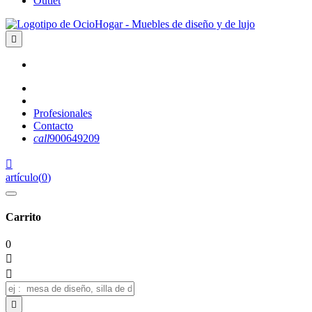
Outlet

Profesionales
Contacto
call
900649209

artículo
(
0
)
Carrito
0


