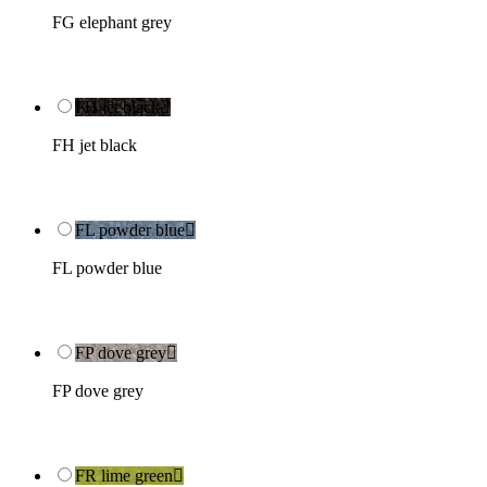
FG elephant grey
FH jet black

FH jet black
FL powder blue

FL powder blue
FP dove grey

FP dove grey
FR lime green
