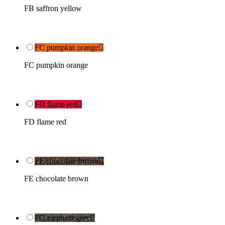
FB saffron yellow
FC pumpkin orange

FC pumpkin orange
FD flame red

FD flame red
FE chocolate brown

FE chocolate brown
FG elephant grey
