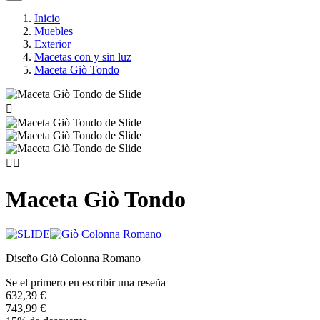
Inicio
Muebles
Exterior
Macetas con y sin luz
Maceta Giò Tondo



Maceta Giò Tondo
Diseño Giò Colonna Romano
Se el primero en escribir una reseña
632,39 €
743,99 €