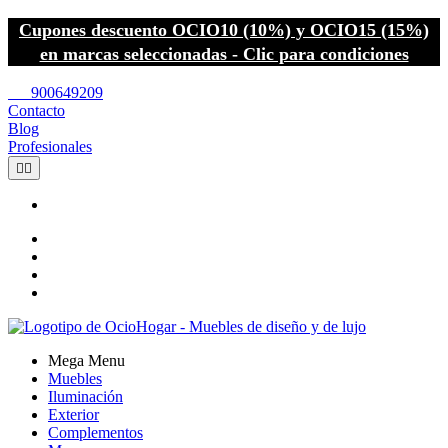
Cupones descuento OCIO10 (10%) y OCIO15 (15%)
en marcas seleccionadas - Clic para condiciones
call
900649209
Contacto
Blog
Profesionales


Mega Menu
Muebles
Iluminación
Exterior
Complementos