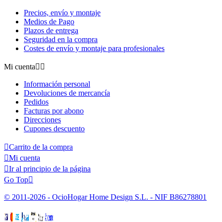
Precios, envío y montaje
Medios de Pago
Plazos de entrega
Seguridad en la compra
Costes de envío y montaje para profesionales
Mi cuenta


Información personal
Devoluciones de mercancía
Pedidos
Facturas por abono
Direcciones
Cupones descuento

Carrito de la compra

Mi cuenta

Ir al principio de la página
Go Top

© 2011-2026 - OcioHogar Home Design S.L. - NIF B86278801