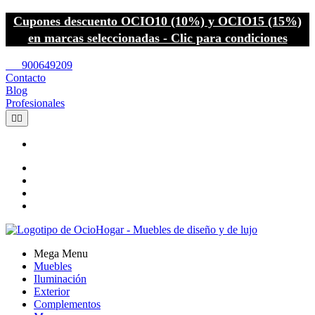
Cupones descuento OCIO10 (10%) y OCIO15 (15%)
en marcas seleccionadas - Clic para condiciones
call
900649209
Contacto
Blog
Profesionales


Mega Menu
Muebles
Iluminación
Exterior
Complementos