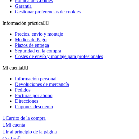
Política de Cookies
Garantía
Gestionar preferencias de cookies
Información práctica


Precios, envío y montaje
Medios de Pago
Plazos de entrega
Seguridad en la compra
Costes de envío y montaje para profesionales
Mi cuenta


Información personal
Devoluciones de mercancía
Pedidos
Facturas por abono
Direcciones
Cupones descuento

Carrito de la compra

Mi cuenta

Ir al principio de la página
Go Top
