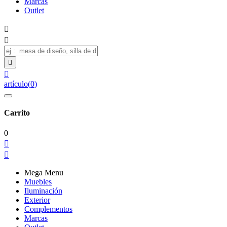
Marcas
Outlet




artículo
(
0
)
Carrito
0


Mega Menu
Muebles
Iluminación
Exterior
Complementos
Marcas