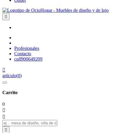
Outlet

Profesionales
Contacto
call
900649209

artículo
(
0
)
Carrito
0


