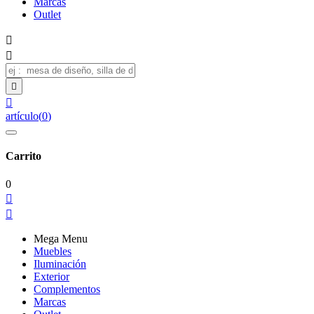
Marcas
Outlet




artículo
(
0
)
Carrito
0


Mega Menu
Muebles
Iluminación
Exterior
Complementos
Marcas