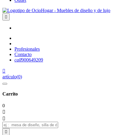
Outlet

Profesionales
Contacto
call
900649209

artículo
(
0
)
Carrito
0


