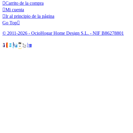

Carrito de la compra

Mi cuenta

Ir al principio de la página
Go Top

© 2011-2026 - OcioHogar Home Design S.L. - NIF B86278801