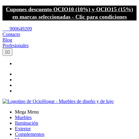
Cupones descuento OCIO10 (10%) y OCIO15 (15%)
en marcas seleccionadas - Clic para condiciones
call
900649209
Contacto
Blog
Profesionales


Mega Menu
Muebles
Iluminación
Exterior
Complementos