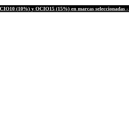
CIO10 (10%) y OCIO15 (15%) en marcas seleccionadas - C