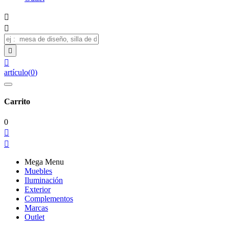




artículo
(
0
)
Carrito
0


Mega Menu
Muebles
Iluminación
Exterior
Complementos
Marcas
Outlet