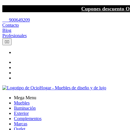
Cupones descuento O
call
900649209
Contacto
Blog
Profesionales


Mega Menu
Muebles
Iluminación
Exterior
Complementos
Marcas
Outlet