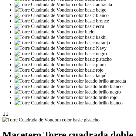


Macetero Torre cuadrada doble