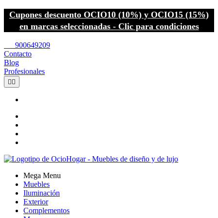
Cupones descuento OCIO10 (10%) y OCIO15 (15%)
en marcas seleccionadas - Clic para condiciones
call
900649209
Contacto
Blog
Profesionales


Mega Menu
Muebles
Iluminación
Exterior
Complementos