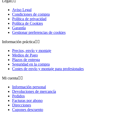
Legal


Aviso Legal
Condiciones de compra
Política de privacidad
Política de Cookies
Garantía
Gestionar preferencias de cookies
Información práctica


Precios, envío y montaje
Medios de Pago
Plazos de entrega
Seguridad en la compra
Costes de envío y montaje para profesionales
Mi cuenta


Información personal
Devoluciones de mercancía
Pedidos
Facturas por abono
Direcciones
Cupones descuento