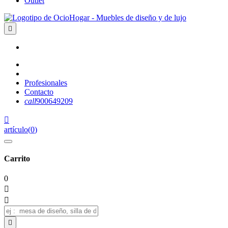
Outlet

Profesionales
Contacto
call
900649209

artículo
(
0
)
Carrito
0


