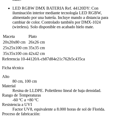
LED RGBW DMX BATERIA Ref. 44120DY: Con
iluminación interior mediante tecnología LED RGBW,
alimentado por una batería. Incluye mando a distancia para
cambiar de color. Controlado también por DMX-1024
(wireless). Solo disponible en acabado hielo mate.
Maceta
Plato
20x20x80 cm
26x26 cm
25x25x100 cm
35x35 cm
35x35x100 cm
42x42 cm
Referencia
10-44120A-cb87d84e21c762b5c435ca
Ficha técnica
Alto
80 cm, 100 cm
Material
Resina de LLDPE. Polietileno lineal de baja densidad.
Rango de Temperaturas
-60 ºC a +80 ºC
Resistencia a UVI
Factor UV8, equivalente a 8.000 horas de sol de Florida.
Proceso de fabricación: