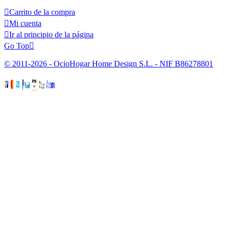

Carrito de la compra

Mi cuenta

Ir al principio de la página
Go Top

© 2011-2026 - OcioHogar Home Design S.L. - NIF B86278801