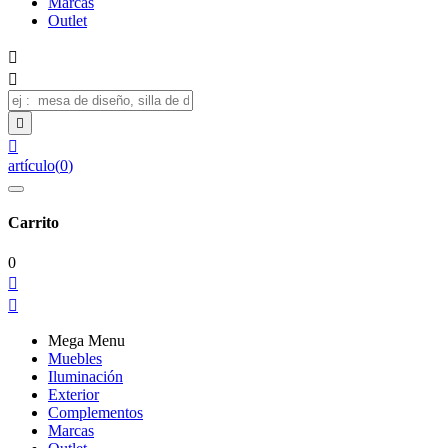
Marcas
Outlet




artículo
(
0
)
Carrito
0


Mega Menu
Muebles
Iluminación
Exterior
Complementos
Marcas