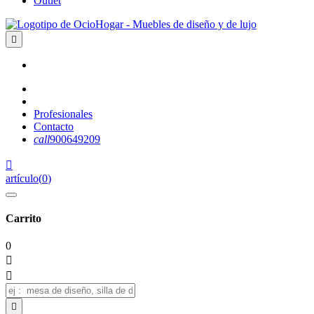
Outlet

Profesionales
Contacto
call
900649209

artículo
(
0
)
Carrito
0


