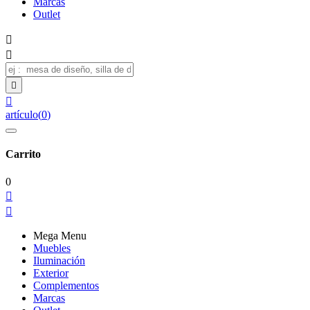
Marcas
Outlet




artículo
(
0
)
Carrito
0


Mega Menu
Muebles
Iluminación
Exterior
Complementos
Marcas