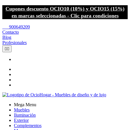
Cupones descuento OCIO10 (10%) y OCIO15 (15%)
en marcas seleccionadas - Clic para condiciones
call
900649209
Contacto
Blog
Profesionales


Mega Menu
Muebles
Iluminación
Exterior
Complementos