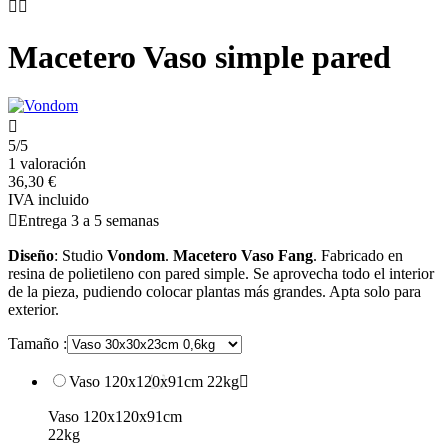


Macetero Vaso simple pared

5/5
1 valoración
36,30 €
IVA incluido

Entrega 3 a 5 semanas
Diseño
: Studio
Vondom
.
Macetero Vaso Fang
. Fabricado en
resina de polietileno con pared simple. Se aprovecha todo el interior
de la pieza, pudiendo colocar plantas más grandes. Apta solo para
exterior.
Tamaño :
Vaso 120x120x91cm 22kg

Vaso 120x120x91cm
22kg