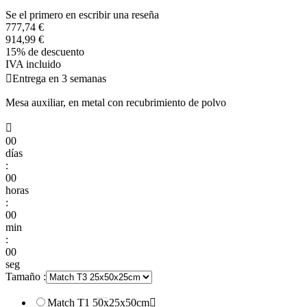
Se el primero en escribir una reseña
777,74 €
914,99 €
15% de descuento
IVA incluido

Entrega en 3 semanas
Mesa auxiliar, en metal con recubrimiento de polvo

00
días
:
00
horas
:
00
min
:
00
seg
Tamaño :
Match T1 50x25x50cm
