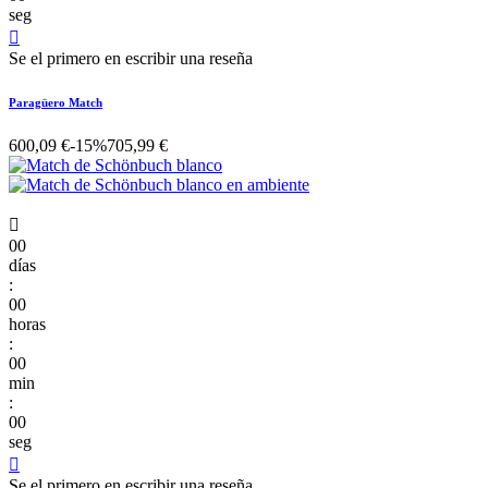
seg

Se el primero en escribir una reseña
Paragüero Match
600,09 €
-15%
705,99 €

00
días
:
00
horas
:
00
min
:
00
seg

Se el primero en escribir una reseña