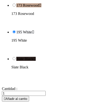
173 Rosewood

173 Rosewood
195 White

195 White
Slate Black

Slate Black
Cantidad :

Añadir al carrito