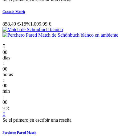
Consola Match
858,49 €
-15%
1.009,99 €

00
días
:
00
horas
:
00
min
:
00
seg

Se el primero en escribir una reseña
Perchero Pared Match