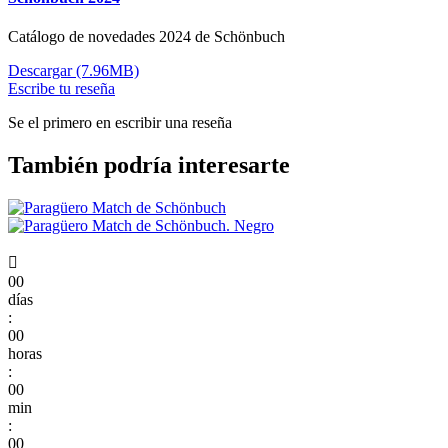
Catálogo de novedades 2024 de Schönbuch
Descargar (7.96MB)
Escribe tu reseña
Se el primero en escribir una reseña
También podría interesarte

00
días
:
00
horas
:
00
min
:
00