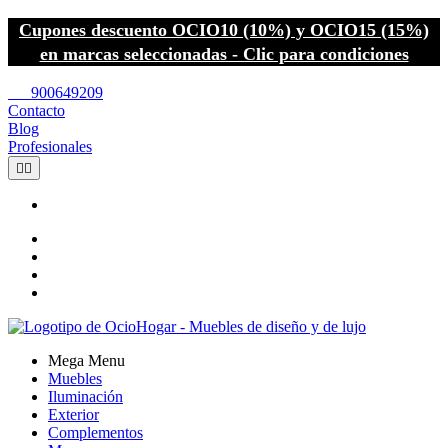
Cupones descuento OCIO10 (10%) y OCIO15 (15%)
en marcas seleccionadas - Clic para condiciones
call
900649209
Contacto
Blog
Profesionales


Mega Menu
Muebles
Iluminación
Exterior
Complementos