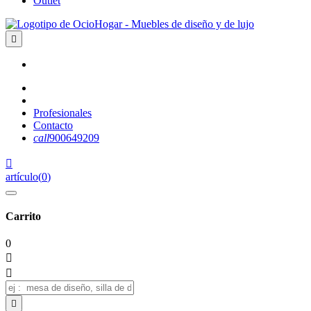
Outlet

Profesionales
Contacto
call
900649209

artículo
(
0
)
Carrito
0


