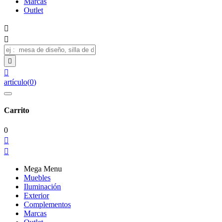
Marcas
Outlet




artículo
(
0
)
Carrito
0


Mega Menu
Muebles
Iluminación
Exterior
Complementos
Marcas