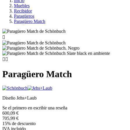
Inicio
Muebles
Recibidor
Paragüeros
Paragüero Match



Paragüero Match
Diseño Jehs+Laub
Se el primero en escribir una reseña
600,09 €
705,99 €
15% de descuento
IVA incluido