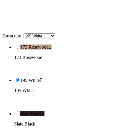
Estructura :
173 Rosewood

173 Rosewood
195 White

195 White
Slate Black

Slate Black