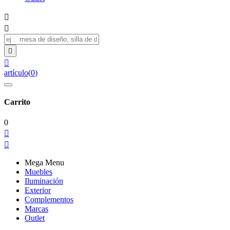




artículo
(
0
)
Carrito
0


Mega Menu
Muebles
Iluminación
Exterior
Complementos
Marcas
Outlet