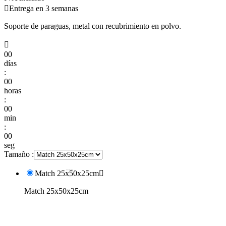

Entrega en 3 semanas
Soporte de paraguas, metal con recubrimiento en polvo.

00
días
:
00
horas
:
00
min
:
00
seg
Tamaño :
Match 25x50x25cm

Match 25x50x25cm