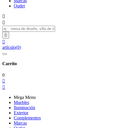
Marcas
Outlet




artículo
(
0
)
Carrito
0


Mega Menu
Muebles
Iluminación
Exterior
Complementos
Marcas