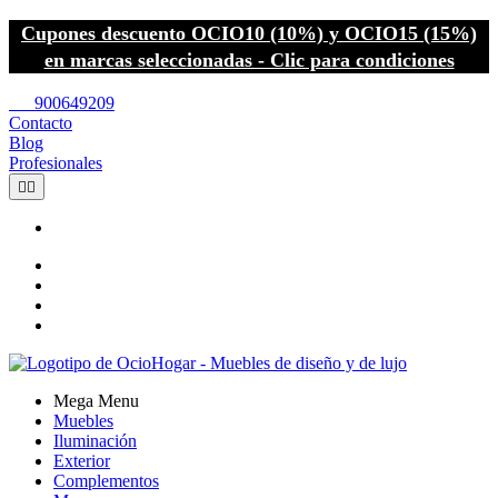
Cupones descuento OCIO10 (10%) y OCIO15 (15%)
en marcas seleccionadas - Clic para condiciones
call
900649209
Contacto
Blog
Profesionales


Mega Menu
Muebles
Iluminación
Exterior
Complementos