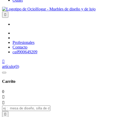
Outlet

Profesionales
Contacto
call
900649209

artículo
(
0
)
Carrito
0


