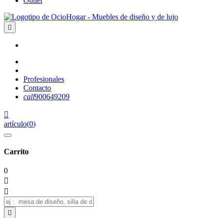
Outlet

Profesionales
Contacto
call
900649209

artículo
(
0
)
Carrito
0


