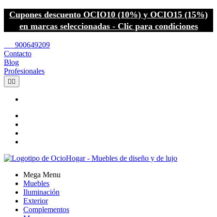
Cupones descuento OCIO10 (10%) y OCIO15 (15%)
en marcas seleccionadas - Clic para condiciones
call
900649209
Contacto
Blog
Profesionales


Mega Menu
Muebles
Iluminación
Exterior
Complementos