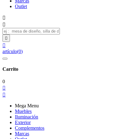
Marcas
Outlet




artículo
(
0
)
Carrito
0


Mega Menu
Muebles
Iluminación
Exterior
Complementos
Marcas