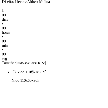
Diseño: Lievore Altherr Molina

00
días
:
00
horas
:
00
min
:
00
seg
Tamaño :
Nido 110x60x30h

Nido 110x60x30h