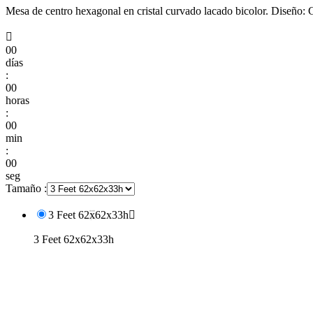
Mesa de centro hexagonal en cristal curvado lacado bicolor. Diseño: 

00
días
:
00
horas
:
00
min
:
00
seg
Tamaño :
3 Feet 62x62x33h

3 Feet 62x62x33h