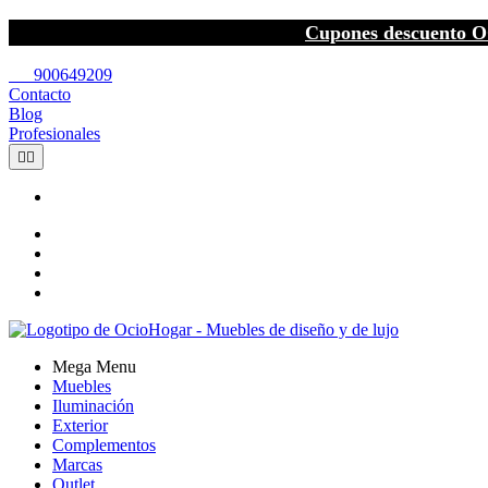
Cupones descuento O
call
900649209
Contacto
Blog
Profesionales


Mega Menu
Muebles
Iluminación
Exterior
Complementos
Marcas
Outlet