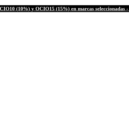
CIO10 (10%) y OCIO15 (15%) en marcas seleccionadas - C