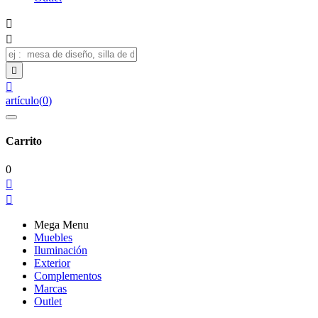




artículo
(
0
)
Carrito
0


Mega Menu
Muebles
Iluminación
Exterior
Complementos
Marcas
Outlet