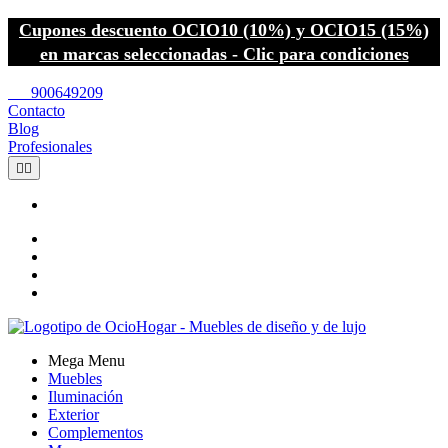
Cupones descuento OCIO10 (10%) y OCIO15 (15%)
en marcas seleccionadas - Clic para condiciones
call
900649209
Contacto
Blog
Profesionales


Mega Menu
Muebles
Iluminación
Exterior
Complementos