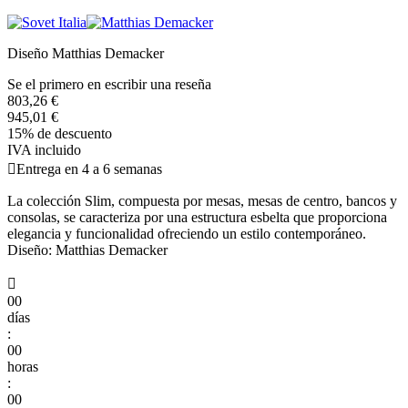
Diseño Matthias Demacker
Se el primero en escribir una reseña
803,26 €
945,01 €
15% de descuento
IVA incluido

Entrega en 4 a 6 semanas
La colección Slim, compuesta por mesas, mesas de centro, bancos y
consolas, se caracteriza por una estructura esbelta que proporciona
elegancia y funcionalidad ofreciendo un estilo contemporáneo.
Diseño: Matthias Demacker

00
días
:
00
horas
:
00