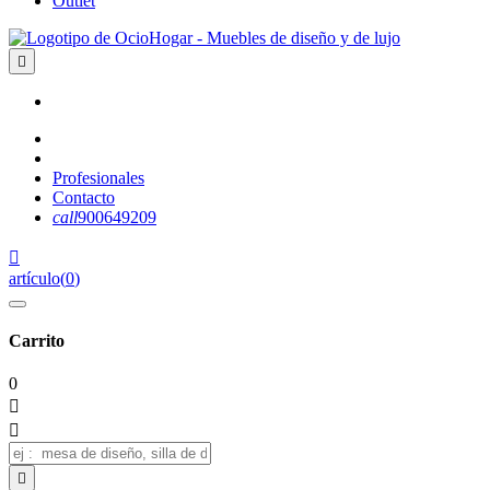
Outlet

Profesionales
Contacto
call
900649209

artículo
(
0
)
Carrito
0


