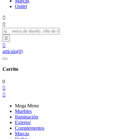
Marcas
Outlet




artículo
(
0
)
Carrito
0


Mega Menu
Muebles
Iluminación
Exterior
Complementos
Marcas