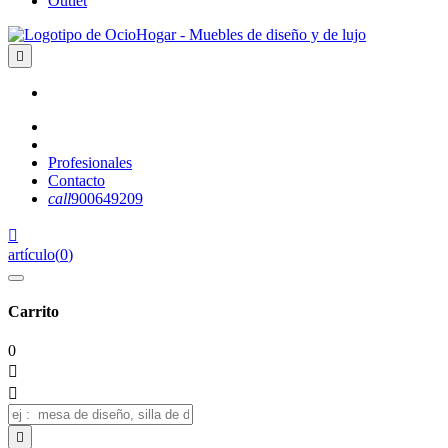
Outlet

Profesionales
Contacto
call
900649209

artículo
(
0
)
Carrito
0


