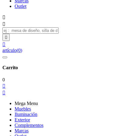
Marcas
Outlet




artículo
(
0
)
Carrito
0


Mega Menu
Muebles
Iluminación
Exterior
Complementos
Marcas