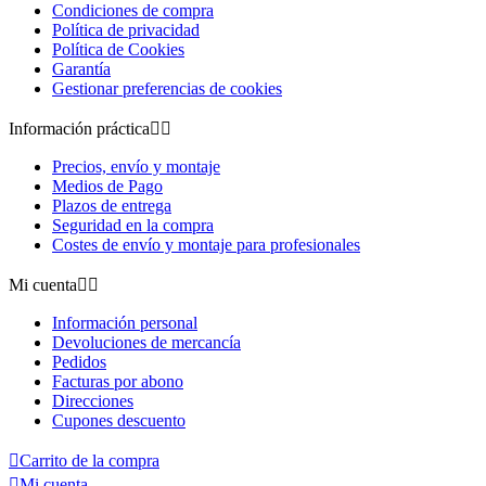
Condiciones de compra
Política de privacidad
Política de Cookies
Garantía
Gestionar preferencias de cookies
Información práctica


Precios, envío y montaje
Medios de Pago
Plazos de entrega
Seguridad en la compra
Costes de envío y montaje para profesionales
Mi cuenta


Información personal
Devoluciones de mercancía
Pedidos
Facturas por abono
Direcciones
Cupones descuento

Carrito de la compra

Mi cuenta