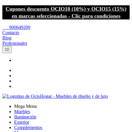
Cupones descuento OCIO10 (10%) y OCIO15 (15%)
en marcas seleccionadas - Clic para condiciones
call
900649209
Contacto
Blog
Profesionales


Mega Menu
Muebles
Iluminación
Exterior
Complementos