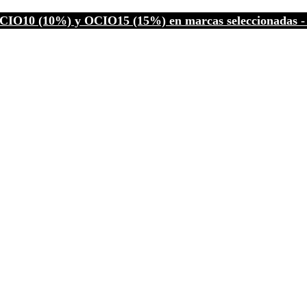
CIO10 (10%) y OCIO15 (15%) en marcas seleccionadas - C