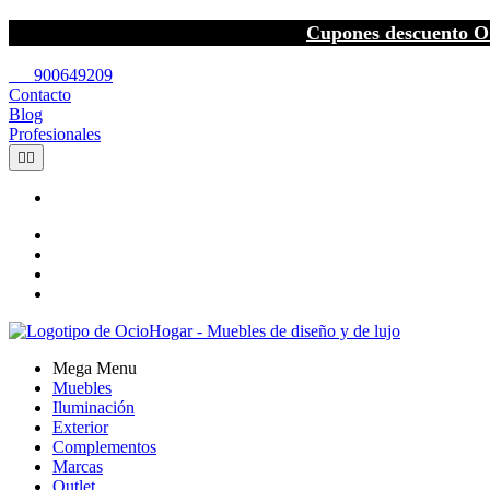
Cupones descuento O
call
900649209
Contacto
Blog
Profesionales


Mega Menu
Muebles
Iluminación
Exterior
Complementos
Marcas
Outlet