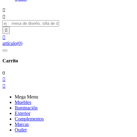




artículo
(
0
)
Carrito
0


Mega Menu
Muebles
Iluminación
Exterior
Complementos
Marcas
Outlet