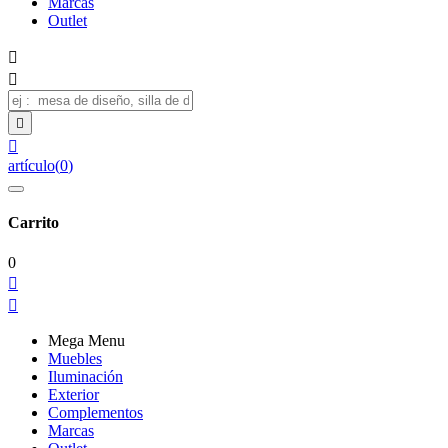
Marcas
Outlet




artículo
(
0
)
Carrito
0


Mega Menu
Muebles
Iluminación
Exterior
Complementos
Marcas