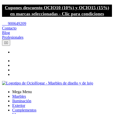
Cupones descuento OCIO10 (10%) y OCIO15 (15%)
en marcas seleccionadas - Clic para condiciones
call
900649209
Contacto
Blog
Profesionales


Mega Menu
Muebles
Iluminación
Exterior
Complementos