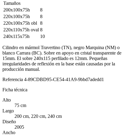
Tamaños
200x100x75h
8
220x100x75h
8
220x100x75h obl
8
220x110x75h oval
8
240x115x75h
10
Cilindro en mármol Travertino (TN), negro Marquina (NM) o
blanco Carrara (BC). Sobre en apoyo en cristal transparente de
15mm. El sobre 240x115 perfilado es 12mm. Pequeñas
irregularidades de reflexión en la base están causadas por la
producción manual.
Referencia
4-89CDBD95-CE54-41A9-9bbd7adedd1
Ficha técnica
Alto
75 cm
Largo
200 cm, 220 cm, 240 cm
Diseño
2005
Ancho