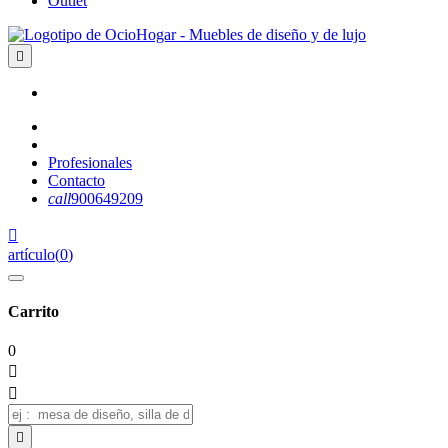
Outlet

Profesionales
Contacto
call
900649209

artículo
(
0
)
Carrito
0


