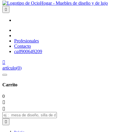

Profesionales
Contacto
call
900649209

artículo
(
0
)
Carrito
0


