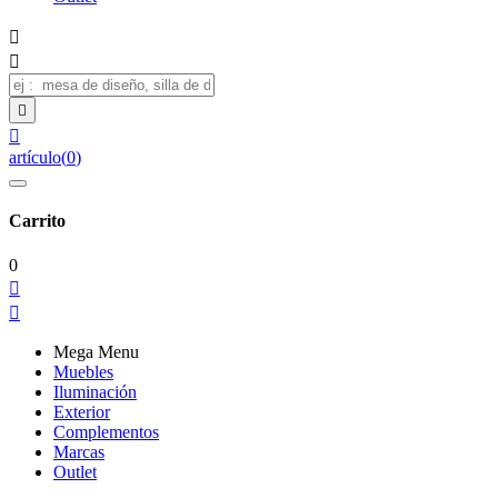




artículo
(
0
)
Carrito
0


Mega Menu
Muebles
Iluminación
Exterior
Complementos
Marcas
Outlet