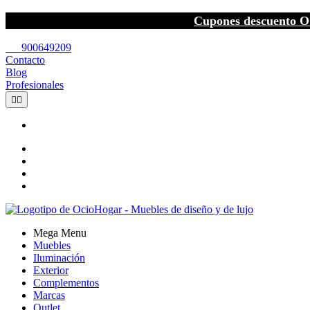
Cupones descuento O
call
900649209
Contacto
Blog
Profesionales


Mega Menu
Muebles
Iluminación
Exterior
Complementos
Marcas
Outlet