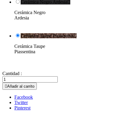
Cerámica Negro Ardesia

Cerámica Negro
Ardesia
Cerámica Taupe Piassentina

Cerámica Taupe
Piassentina
Cantidad :

Añadir al carrito
Facebook
Twitter
Pinterest