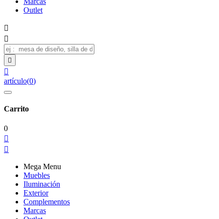
Marcas
Outlet




artículo
(
0
)
Carrito
0


Mega Menu
Muebles
Iluminación
Exterior
Complementos
Marcas