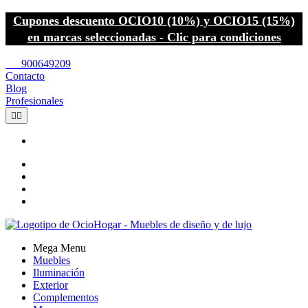
Cupones descuento OCIO10 (10%) y OCIO15 (15%)
en marcas seleccionadas - Clic para condiciones
call
900649209
Contacto
Blog
Profesionales


Mega Menu
Muebles
Iluminación
Exterior
Complementos