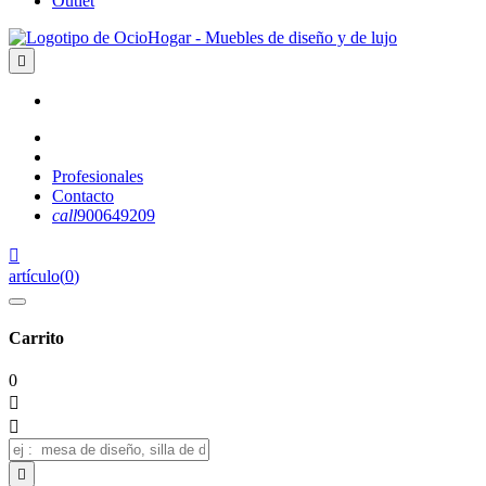
Outlet

Profesionales
Contacto
call
900649209

artículo
(
0
)
Carrito
0


