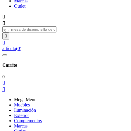
Marcas
Outlet




artículo
(
0
)
Carrito
0


Mega Menu
Muebles
Iluminación
Exterior
Complementos
Marcas