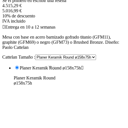
Se el primero en escribir una reseña
4.515,29 €
5.016,99 €
10% de descuento
IVA incluido

Entrega en 10 a 12 semanas
Mesa con base en acero barnizado gofrado titanio (GFM11),
graphite (GFM69) o negro (GFM73) o Brushed Bronze. Diseño:
Paolo Cattelan
Cattelan Tamaño :
Planer Keramik Round ø158x75h

Planer Keramik Round
ø158x75h