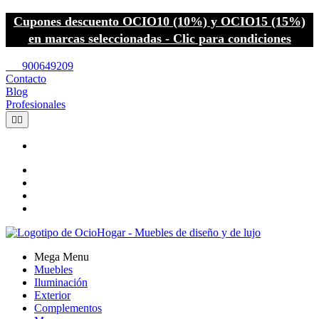
Cupones descuento OCIO10 (10%) y OCIO15 (15%)
en marcas seleccionadas - Clic para condiciones
call
900649209
Contacto
Blog
Profesionales


Mega Menu
Muebles
Iluminación
Exterior
Complementos