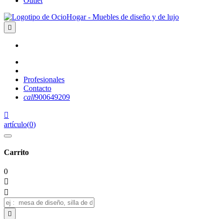
Outlet

Profesionales
Contacto
call
900649209

artículo
(
0
)
Carrito
0


