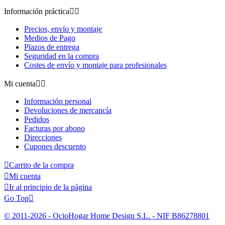
Información práctica


Precios, envío y montaje
Medios de Pago
Plazos de entrega
Seguridad en la compra
Costes de envío y montaje para profesionales
Mi cuenta


Información personal
Devoluciones de mercancía
Pedidos
Facturas por abono
Direcciones
Cupones descuento

Carrito de la compra

Mi cuenta

Ir al principio de la página
Go Top

© 2011-2026 - OcioHogar Home Design S.L. - NIF B86278801