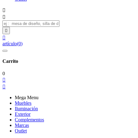




artículo
(
0
)
Carrito
0


Mega Menu
Muebles
Iluminación
Exterior
Complementos
Marcas
Outlet