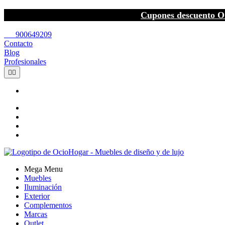
Cupones descuento O
call
900649209
Contacto
Blog
Profesionales


Mega Menu
Muebles
Iluminación
Exterior
Complementos
Marcas
Outlet