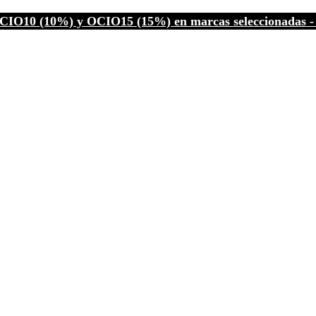
CIO10 (10%) y OCIO15 (15%) en marcas seleccionadas - C