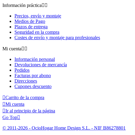
Información práctica


Precios, envío y montaje
Medios de Pago
Plazos de entrega
Seguridad en la compra
Costes de envío y montaje para profesionales
Mi cuenta


Información personal
Devoluciones de mercancía
Pedidos
Facturas por abono
Direcciones
Cupones descuento

Carrito de la compra

Mi cuenta

Ir al principio de la página
Go Top

© 2011-2026 - OcioHogar Home Design S.L. - NIF B86278801