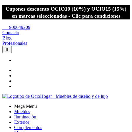
Cupones descuento OCIO10 (10%) y OCIO15 (15%)
en marcas seleccionadas - Clic para condiciones
call
900649209
Contacto
Blog
Profesionales


Mega Menu
Muebles
Iluminación
Exterior
Complementos