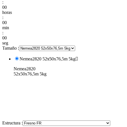
:
00
horas
:
00
min
:
00
seg
Tamaño :
Nemea2820 52x50x76,5m 5kg

Nemea2820
52x50x76,5m 5kg
Estructura :