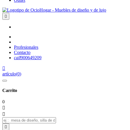
Outlet

Profesionales
Contacto
call
900649209

artículo
(
0
)
Carrito
0


