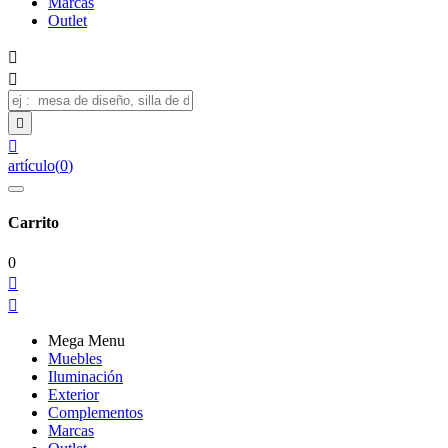
Marcas
Outlet




artículo
(
0
)
Carrito
0


Mega Menu
Muebles
Iluminación
Exterior
Complementos
Marcas