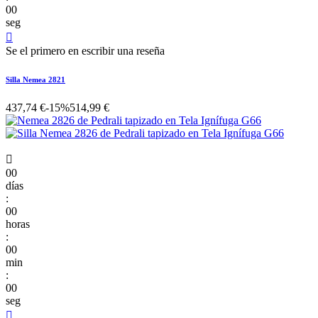
00
seg

Se el primero en escribir una reseña
Silla Nemea 2821
437,74 €
-15%
514,99 €

00
días
:
00
horas
:
00
min
:
00
seg
