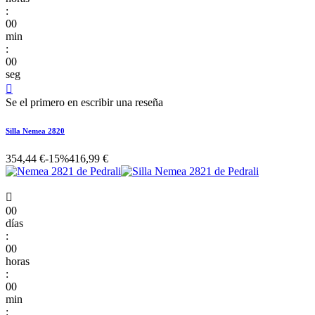
:
00
min
:
00
seg

Se el primero en escribir una reseña
Silla Nemea 2820
354,44 €
-15%
416,99 €

00
días
:
00
horas
:
00
min
: