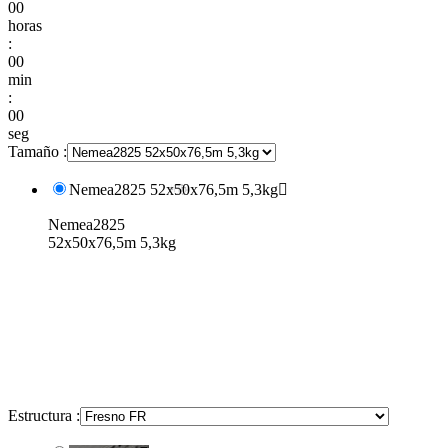
00
horas
:
00
min
:
00
seg
Tamaño :
Nemea2825 52x50x76,5m 5,3kg

Nemea2825
52x50x76,5m 5,3kg
Estructura :