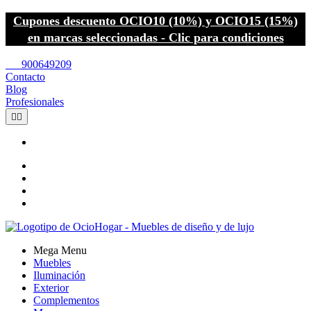
Cupones descuento OCIO10 (10%) y OCIO15 (15%)
en marcas seleccionadas - Clic para condiciones
call
900649209
Contacto
Blog
Profesionales


Mega Menu
Muebles
Iluminación
Exterior
Complementos