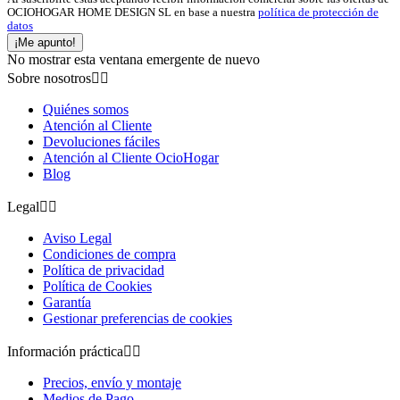
OCIOHOGAR HOME DESIGN SL en base a nuestra
política de protección de
datos
¡Me apunto!
No mostrar esta ventana emergente de nuevo
Sobre nosotros


Quiénes somos
Atención al Cliente
Devoluciones fáciles
Atención al Cliente OcioHogar
Blog
Legal


Aviso Legal
Condiciones de compra
Política de privacidad
Política de Cookies
Garantía
Gestionar preferencias de cookies
Información práctica


Precios, envío y montaje
Medios de Pago