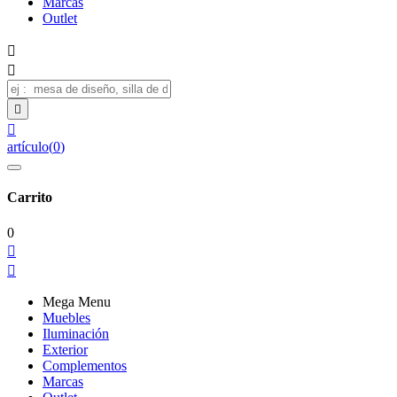
Marcas
Outlet




artículo
(
0
)
Carrito
0


Mega Menu
Muebles
Iluminación
Exterior
Complementos
Marcas