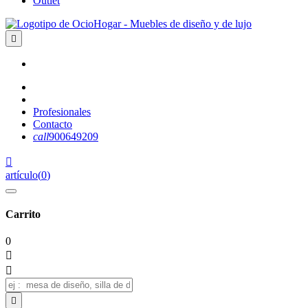
Outlet

Profesionales
Contacto
call
900649209

artículo
(
0
)
Carrito
0


