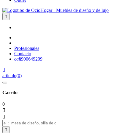
Outlet

Profesionales
Contacto
call
900649209

artículo
(
0
)
Carrito
0


