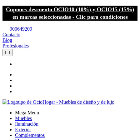
Cupones descuento OCIO10 (10%) y OCIO15 (15%)
en marcas seleccionadas - Clic para condiciones
call
900649209
Contacto
Blog
Profesionales


Mega Menu
Muebles
Iluminación
Exterior
Complementos