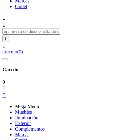
Marcas
Outlet




artículo
(
0
)
Carrito
0


Mega Menu
Muebles
Iluminación
Exterior
Complementos
Marcas