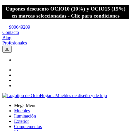
Cupones descuento OCIO10 (10%) y OCIO15 (15%)
en marcas seleccionadas - Clic para condiciones
call
900649209
Contacto
Blog
Profesionales


Mega Menu
Muebles
Iluminación
Exterior
Complementos