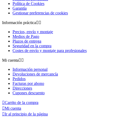
Política de Cookies
Garantía
Gestionar preferencias de cookies
Información práctica


Precios, envío y montaje
Medios de Pago
Plazos de entrega
Seguridad en la compra
Costes de envío y montaje para profesionales
Mi cuenta


Información personal
Devoluciones de mercancía
Pedidos
Facturas por abono
Direcciones
Cupones descuento

Carrito de la compra

Mi cuenta

Ir al principio de la página