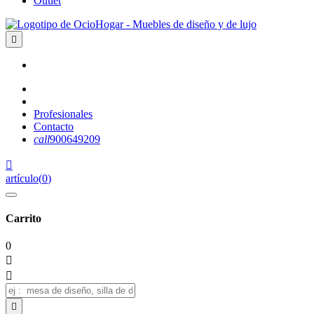
Outlet

Profesionales
Contacto
call
900649209

artículo
(
0
)
Carrito
0


