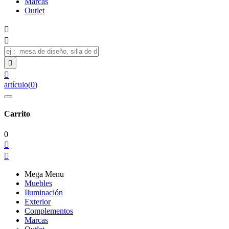
Marcas
Outlet




artículo
(
0
)
Carrito
0


Mega Menu
Muebles
Iluminación
Exterior
Complementos
Marcas