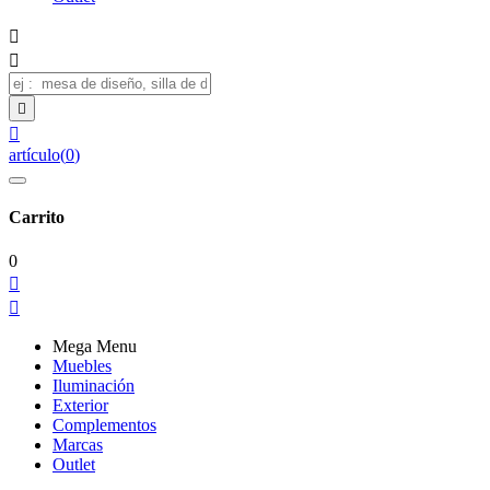




artículo
(
0
)
Carrito
0


Mega Menu
Muebles
Iluminación
Exterior
Complementos
Marcas
Outlet