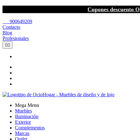
Cupones descuento O
call
900649209
Contacto
Blog
Profesionales


Mega Menu
Muebles
Iluminación
Exterior
Complementos
Marcas
Outlet