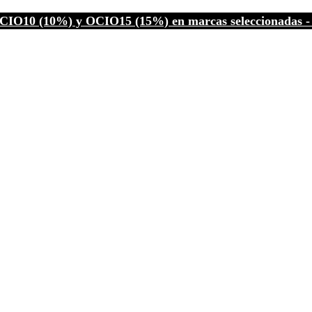
CIO10 (10%) y OCIO15 (15%) en marcas seleccionadas - C