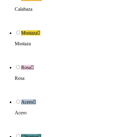
Calabaza
Mostaza

Mostaza
Rosa

Rosa
Acero

Acero
Ultramar
