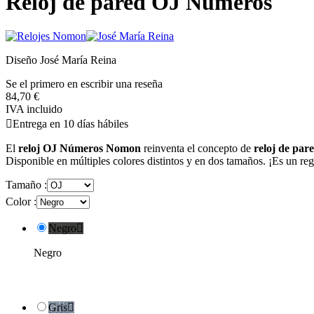
Reloj de pared OJ Números
Diseño José María Reina
Se el primero en escribir una reseña
84,70 €
IVA incluido

Entrega en 10 días hábiles
El
reloj OJ Números Nomon
reinventa el concepto de
reloj de par
Disponible en múltiples colores distintos y en dos tamaños. ¡Es un reg
Tamaño :
Color :
Negro

Negro
Gris
