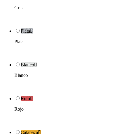
Gris
Plata

Plata
Blanco

Blanco
Rojo

Rojo
Calabaza
