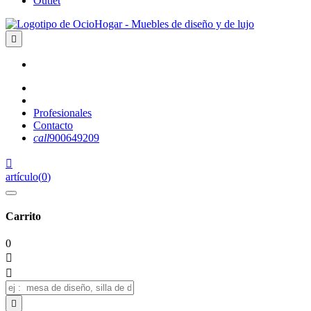
Outlet

Profesionales
Contacto
call
900649209

artículo
(
0
)
Carrito
0


