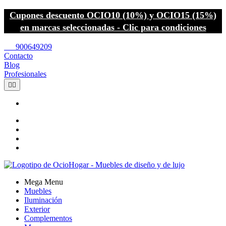
Cupones descuento OCIO10 (10%) y OCIO15 (15%)
en marcas seleccionadas - Clic para condiciones
call
900649209
Contacto
Blog
Profesionales


Mega Menu
Muebles
Iluminación
Exterior
Complementos