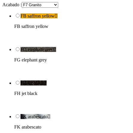
Acabado :
FB saffron yellow

FB saffron yellow
FG elephant grey

FG elephant grey
FH jet black

FH jet black
FK arabescato

FK arabescato