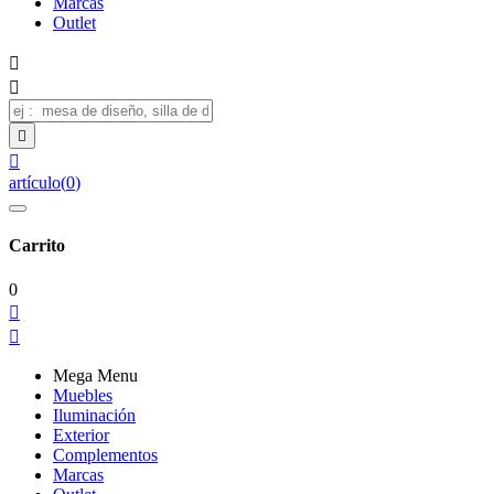
Marcas
Outlet




artículo
(
0
)
Carrito
0


Mega Menu
Muebles
Iluminación
Exterior
Complementos
Marcas