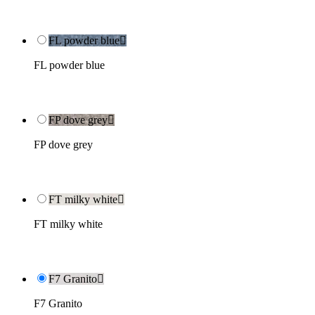
FL powder blue

FL powder blue
FP dove grey

FP dove grey
FT milky white

FT milky white
F7 Granito

F7 Granito