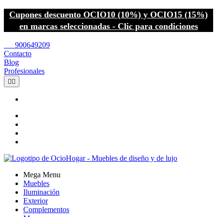
Cupones descuento OCIO10 (10%) y OCIO15 (15%)
en marcas seleccionadas - Clic para condiciones
call
900649209
Contacto
Blog
Profesionales


Mega Menu
Muebles
Iluminación
Exterior
Complementos