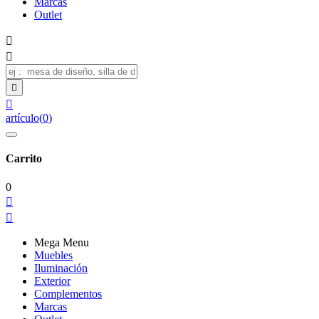
Marcas
Outlet




artículo
(
0
)
Carrito
0


Mega Menu
Muebles
Iluminación
Exterior
Complementos
Marcas