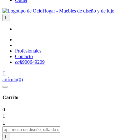
Outlet

Profesionales
Contacto
call
900649209

artículo
(
0
)
Carrito
0


