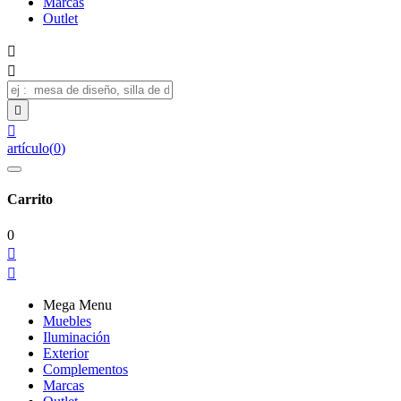
Marcas
Outlet




artículo
(
0
)
Carrito
0


Mega Menu
Muebles
Iluminación
Exterior
Complementos
Marcas