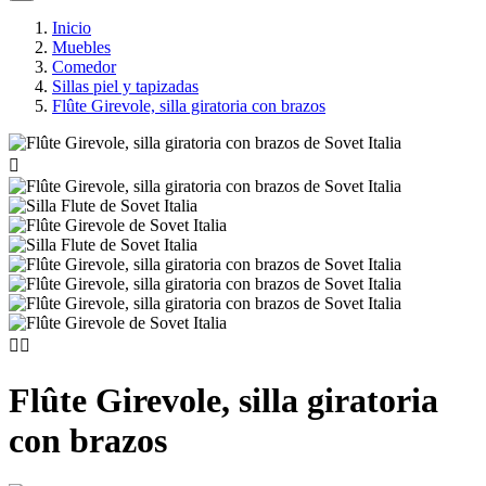
Inicio
Muebles
Comedor
Sillas piel y tapizadas
Flûte Girevole, silla giratoria con brazos



Flûte Girevole, silla giratoria
con brazos