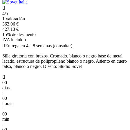

4/5
1 valoración
363,06 €
427,13 €
15% de descuento
IVA incluido

Entrega en 4 a 8 semanas (consultar)
Silla giratoria con brazos. Cromado, blanco o negro base de metal
lacado. estructura de polipropileno blanco o negro. Asiento en cuero
falso, blanco o negro. Diseño: Studio Sovet

00
días
:
00
horas
:
00
min
:
00