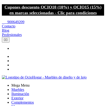
Cupones descuento OCIO10 (10%) y OCIO15 (15%)
en marcas seleccionadas - Clic para condiciones
call
900649209
Contacto
Blog
Profesionales


Mega Menu
Muebles
Iluminación
Exterior
Complementos