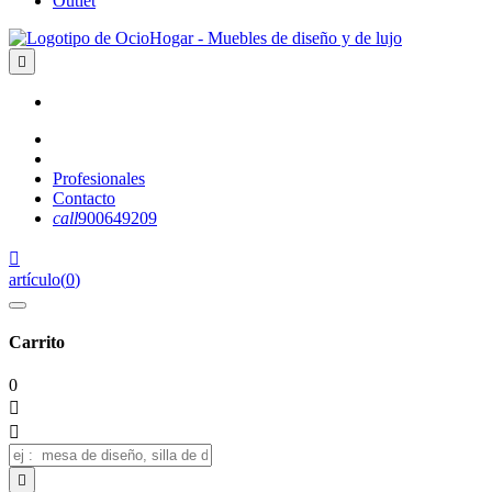
Outlet

Profesionales
Contacto
call
900649209

artículo
(
0
)
Carrito
0


