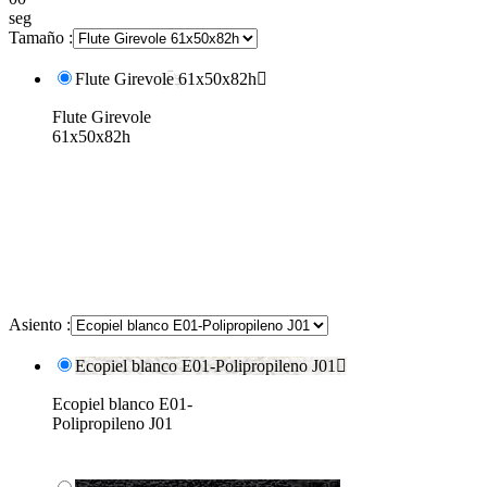
seg
Tamaño :
Flute Girevole 61x50x82h

Flute Girevole
61x50x82h
Asiento :
Ecopiel blanco E01-Polipropileno J01

Ecopiel blanco E01-
Polipropileno J01