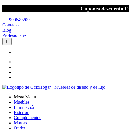
Cupones descuento O
call
900649209
Contacto
Blog
Profesionales


Mega Menu
Muebles
Iluminación
Exterior
Complementos
Marcas
Outlet