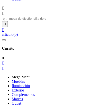




artículo
(
0
)
Carrito
0


Mega Menu
Muebles
Iluminación
Exterior
Complementos
Marcas
Outlet