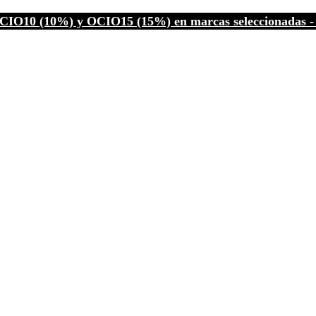
CIO10 (10%) y OCIO15 (15%) en marcas seleccionadas - C