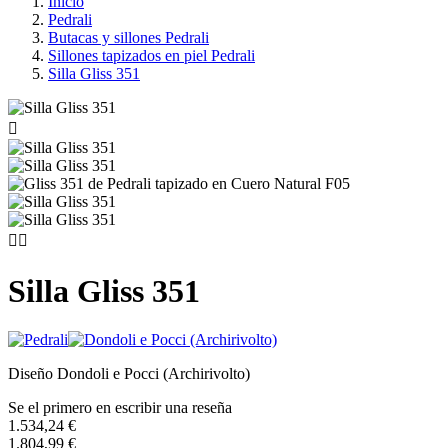
Inicio
Pedrali
Butacas y sillones Pedrali
Sillones tapizados en piel Pedrali
Silla Gliss 351



Silla Gliss 351
Diseño Dondoli e Pocci (Archirivolto)
Se el primero en escribir una reseña
1.534,24 €
1.804,99 €