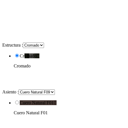
Estructura :
Cromado

Cromado
Asiento :
Cuero Natural F01

Cuero Natural F01