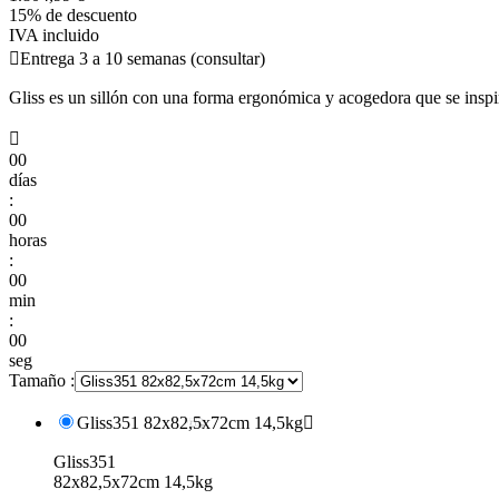
15% de descuento
IVA incluido

Entrega 3 a 10 semanas (consultar)
Gliss es un sillón con una forma ergonómica y acogedora que se inspira 

00
días
:
00
horas
:
00
min
:
00
seg
Tamaño :
Gliss351 82x82,5x72cm 14,5kg

Gliss351
82x82,5x72cm 14,5kg