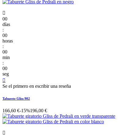

00
días
:
00
horas
:
00
min
:
00
seg

Se el primero en escribir una reseña
Taburete Gliss 902
166,60 €
-15%
196,00 €
