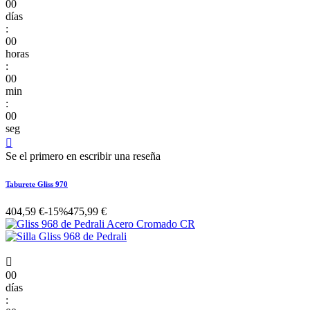
00
días
:
00
horas
:
00
min
:
00
seg

Se el primero en escribir una reseña
Taburete Gliss 970
404,59 €
-15%
475,99 €

00
días
: