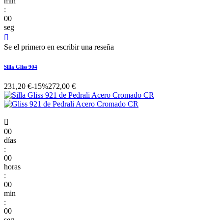
min
:
00
seg

Se el primero en escribir una reseña
Silla Gliss 904
231,20 €
-15%
272,00 €

00
días
:
00
horas
:
00
min
:
00
seg