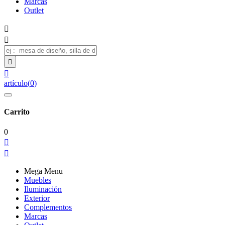
Marcas
Outlet




artículo
(
0
)
Carrito
0


Mega Menu
Muebles
Iluminación
Exterior
Complementos
Marcas