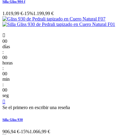
Silla Gliss 904-f
1.019,99 €
-15%
1.199,99 €

00
días
:
00
horas
:
00
min
:
00
seg

Se el primero en escribir una reseña
Silla Gliss 930
906,94 €
-15%
1.066,99 €