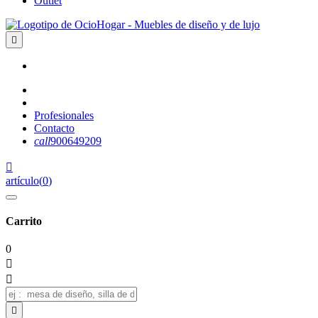
Outlet

Profesionales
Contacto
call
900649209

artículo
(
0
)
Carrito
0


