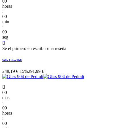
00
horas
:
00
min
:
00
seg

Se el primero en escribir una reseña
Silla Gliss 968
248,19 €
-15%
291,99 €

00
días
:
00
horas
:
00