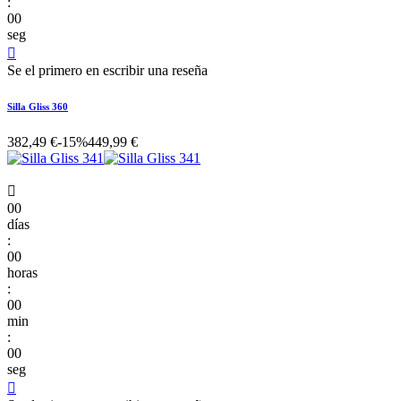
:
00
seg

Se el primero en escribir una reseña
Silla Gliss 360
382,49 €
-15%
449,99 €

00
días
:
00
horas
:
00
min
:
00
seg
