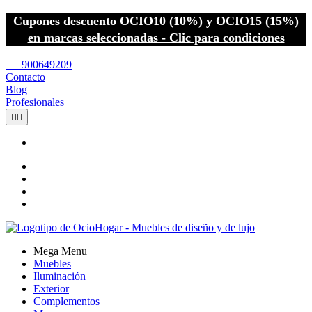
Cupones descuento OCIO10 (10%) y OCIO15 (15%)
en marcas seleccionadas - Clic para condiciones
call
900649209
Contacto
Blog
Profesionales


Mega Menu
Muebles
Iluminación
Exterior
Complementos