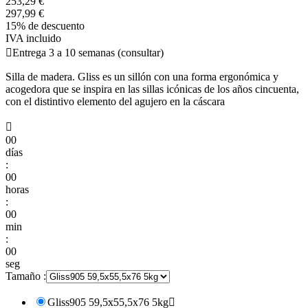
253,29 €
297,99 €
15% de descuento
IVA incluido

Entrega 3 a 10 semanas (consultar)
Silla de madera. Gliss es un sillón con una forma ergonómica y
acogedora que se inspira en las sillas icónicas de los años cincuenta,
con el distintivo elemento del agujero en la cáscara

00
días
:
00
horas
:
00
min
:
00
seg
Tamaño :
Gliss905 59,5x55,5x76 5kg
