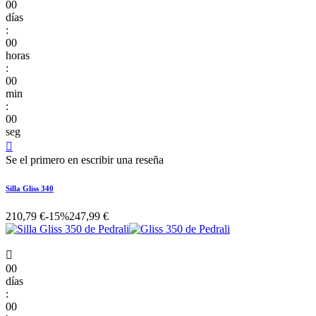
00
días
:
00
horas
:
00
min
:
00
seg

Se el primero en escribir una reseña
Silla Gliss 340
210,79 €
-15%
247,99 €

00
días
:
00