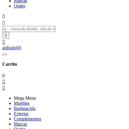
Marcas
Outlet




artículo
(
0
)
Carrito
0


Mega Menu
Muebles
Iluminación
Exterior
Complementos
Marcas