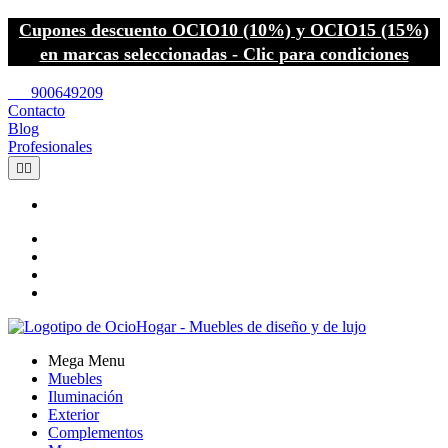
Cupones descuento OCIO10 (10%) y OCIO15 (15%)
en marcas seleccionadas - Clic para condiciones
call
900649209
Contacto
Blog
Profesionales


Mega Menu
Muebles
Iluminación
Exterior
Complementos