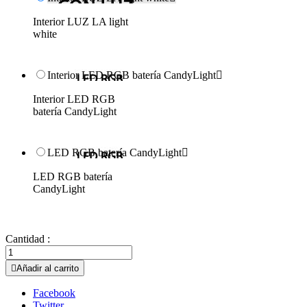
Interior LUZ LA light
white
Interior LED RGB batería CandyLight

Interior LED RGB
batería CandyLight
LED RGB batería CandyLight

LED RGB batería
CandyLight
Cantidad :

Añadir al carrito
Facebook
Twitter