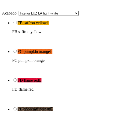
Acabado :
FB saffron yellow

FB saffron yellow
FC pumpkin orange

FC pumpkin orange
FD flame red

FD flame red
FE chocolate brown
