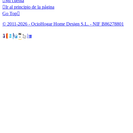

Mi cuenta

Ir al principio de la página
Go Top

© 2011-2026 - OcioHogar Home Design S.L. - NIF B86278801