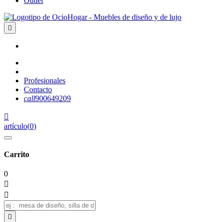
Outlet

Profesionales
Contacto
call
900649209

artículo
(
0
)
Carrito
0


