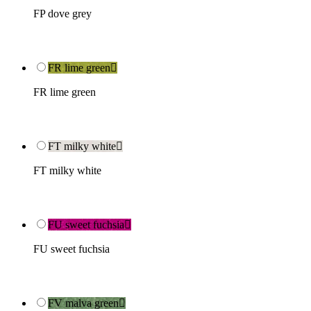
FP dove grey
FR lime green

FR lime green
FT milky white

FT milky white
FU sweet fuchsia

FU sweet fuchsia
FV malva green
