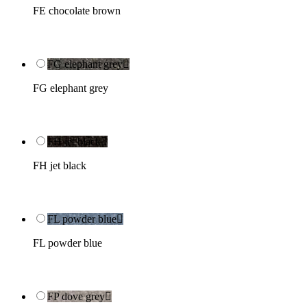
FE chocolate brown
FG elephant grey

FG elephant grey
FH jet black

FH jet black
FL powder blue

FL powder blue
FP dove grey
