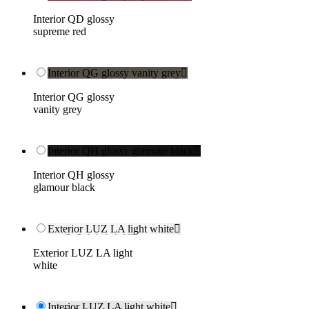
Interior QD glossy
supreme red
Interior QG glossy vanity grey

Interior QG glossy
vanity grey
Interior QH glossy glamour black

Interior QH glossy
glamour black
Exterior LUZ LA light white

Exterior LUZ LA light
white
Interior LUZ LA light white
