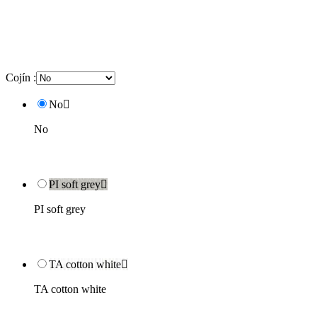
Cojín :
No

No
PI soft grey

PI soft grey
TA cotton white

TA cotton white