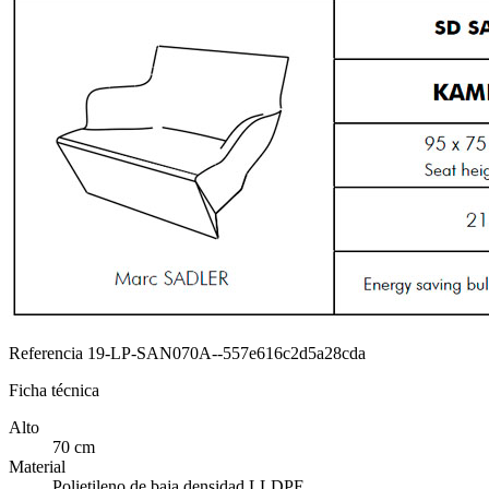
Referencia
19-LP-SAN070A--557e616c2d5a28cda
Ficha técnica
Alto
70 cm
Material
Polietileno de baja densidad LLDPE