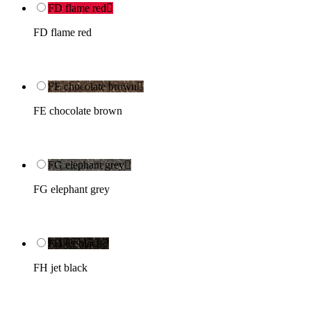
FD flame red

FD flame red
FE chocolate brown

FE chocolate brown
FG elephant grey

FG elephant grey
FH jet black

FH jet black