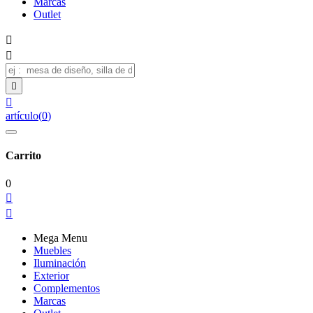
Marcas
Outlet




artículo
(
0
)
Carrito
0


Mega Menu
Muebles
Iluminación
Exterior
Complementos
Marcas