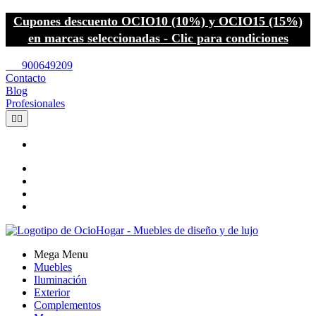
Cupones descuento OCIO10 (10%) y OCIO15 (15%)
en marcas seleccionadas - Clic para condiciones
call
900649209
Contacto
Blog
Profesionales


Mega Menu
Muebles
Iluminación
Exterior
Complementos