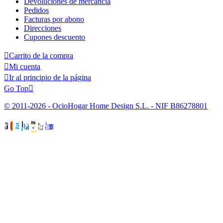
Devoluciones de mercancía
Pedidos
Facturas por abono
Direcciones
Cupones descuento

Carrito de la compra

Mi cuenta

Ir al principio de la página
Go Top

© 2011-2026 - OcioHogar Home Design S.L. - NIF B86278801