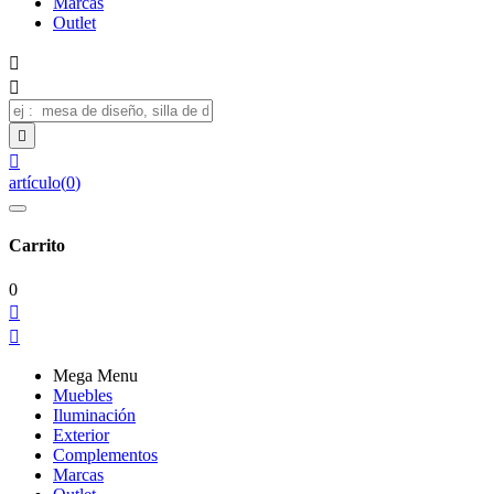
Marcas
Outlet




artículo
(
0
)
Carrito
0


Mega Menu
Muebles
Iluminación
Exterior
Complementos
Marcas