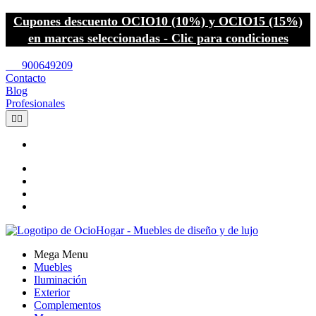
Cupones descuento OCIO10 (10%) y OCIO15 (15%)
en marcas seleccionadas - Clic para condiciones
call
900649209
Contacto
Blog
Profesionales


Mega Menu
Muebles
Iluminación
Exterior
Complementos