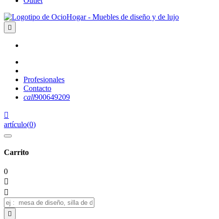
Outlet

Profesionales
Contacto
call
900649209

artículo
(
0
)
Carrito
0


