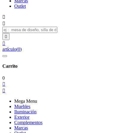
Marcas
Outlet




artículo
(
0
)
Carrito
0


Mega Menu
Muebles
Iluminación
Exterior
Complementos
Marcas