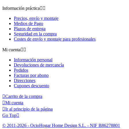
Información práctica


Precios, envío y montaje
Medios de Pago
Plazos de entrega
Seguridad en la compra
Costes de envío y montaje para profesionales
Mi cuenta


Información personal
Devoluciones de mercancía
Pedidos
Facturas por abono
Direcciones
Cupones descuento

Carrito de la compra

Mi cuenta

Ir al principio de la página
Go Top

© 2011-2026 - OcioHogar Home Design S.L. - NIF B86278801