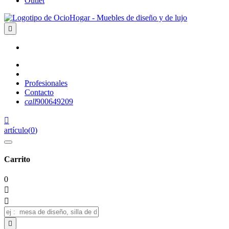
Outlet

Profesionales
Contacto
call
900649209

artículo
(
0
)
Carrito
0


