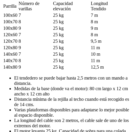
Número de
Capacidad
Longitud
Parrilla
varillas
elevación
Tendido
100x60
7
25 kg
7 m
100x70
8
25 kg
8 m
100x80
9
25 kg
9 m
120x60
7
25 kg
8 m
120x70
8
25 kg
9,5 m
120x80
9
25 kg
11 m
140x60
7
25 kg
10 m
140x70
8
25 kg
11 m
140x80
9
25 kg
12,5 m
El tendedero se puede bajar hasta 2,5 metros con un mando a
distancia.
Medidas de la base (donde va el motor): 80 cm largo x 12 cm
ancho x 12 cm alto
Distancia mínima de la rejilla al techo cuando está recogido es
de 14 cms.
Varias plataformas disponibles para adaptarse lo mejor posible
al espacio disponible.
La longitud del cable son 2 metros, el cable sale de uno de los
extremos del motor.
El motor levanta 25 kg. Capacidad de sobra para una colada