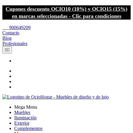
Cupones descuento OCIO10 (10%) y OCIO15 (15%)
en marcas seleccionadas - Clic para condiciones
call
900649209
Contacto
Blog
Profesionales


Mega Menu
Muebles
Iluminación
Exterior
Complementos