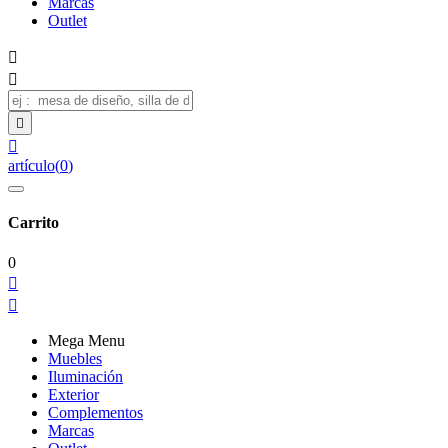
Marcas
Outlet




artículo
(
0
)
Carrito
0


Mega Menu
Muebles
Iluminación
Exterior
Complementos
Marcas