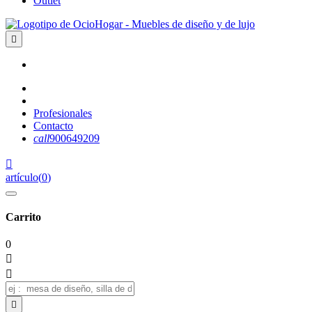
Outlet

Profesionales
Contacto
call
900649209

artículo
(
0
)
Carrito
0


