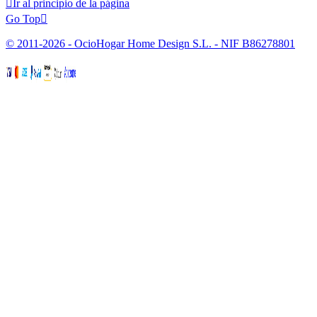

Ir al principio de la página
Go Top

© 2011-2026 - OcioHogar Home Design S.L. - NIF B86278801