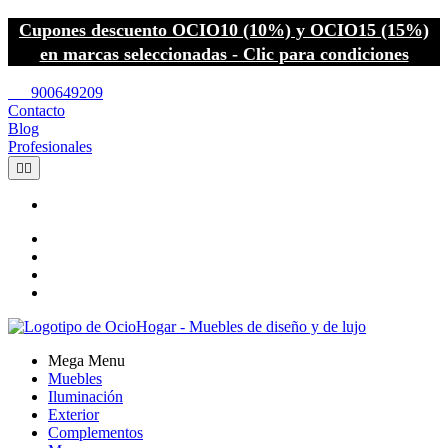
Cupones descuento OCIO10 (10%) y OCIO15 (15%)
en marcas seleccionadas - Clic para condiciones
call
900649209
Contacto
Blog
Profesionales


Mega Menu
Muebles
Iluminación
Exterior
Complementos