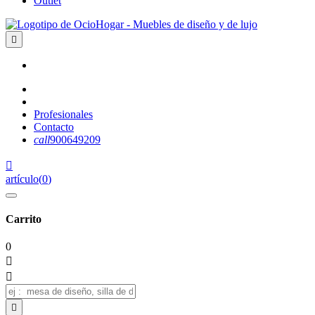
Outlet

Profesionales
Contacto
call
900649209

artículo
(
0
)
Carrito
0


