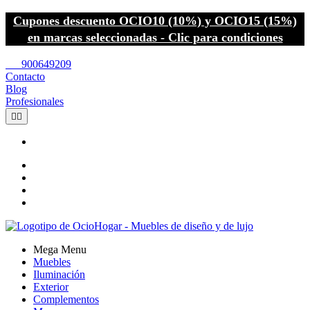
Cupones descuento OCIO10 (10%) y OCIO15 (15%)
en marcas seleccionadas - Clic para condiciones
call
900649209
Contacto
Blog
Profesionales


Mega Menu
Muebles
Iluminación
Exterior
Complementos