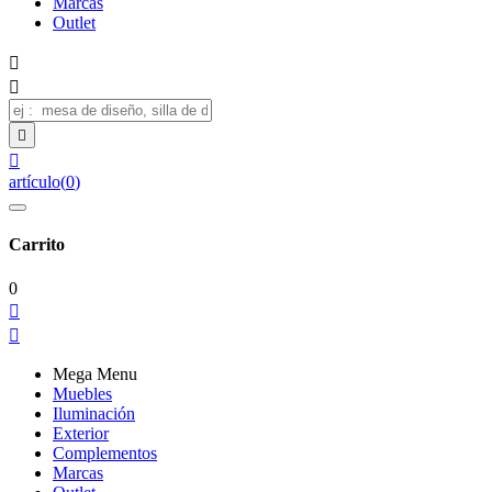
Marcas
Outlet




artículo
(
0
)
Carrito
0


Mega Menu
Muebles
Iluminación
Exterior
Complementos
Marcas