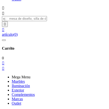




artículo
(
0
)
Carrito
0


Mega Menu
Muebles
Iluminación
Exterior
Complementos
Marcas
Outlet