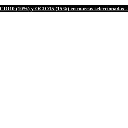
CIO10 (10%) y OCIO15 (15%) en marcas seleccionadas - C