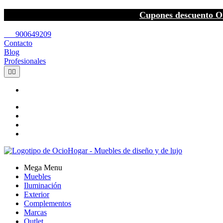
Cupones descuento O
call
900649209
Contacto
Blog
Profesionales


Mega Menu
Muebles
Iluminación
Exterior
Complementos
Marcas
Outlet