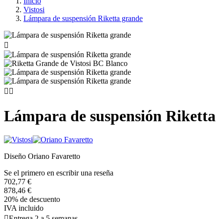
Inicio
Vistosi
Lámpara de suspensión Riketta grande



Lámpara de suspensión Riketta
Diseño Oriano Favaretto
Se el primero en escribir una reseña
702,77 €
878,46 €
20% de descuento
IVA incluido

Entrega 2 a 5 semanas