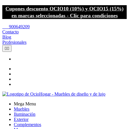
Cupones descuento OCIO10 (10%) y OCIO15 (15%)
en marcas seleccionadas - Clic para condiciones
call
900649209
Contacto
Blog
Profesionales


Mega Menu
Muebles
Iluminación
Exterior
Complementos