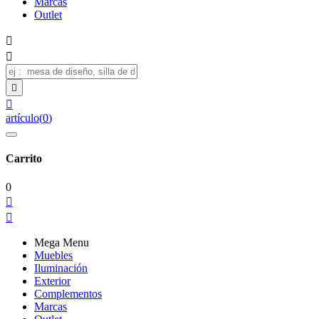
Marcas
Outlet




artículo
(
0
)
Carrito
0


Mega Menu
Muebles
Iluminación
Exterior
Complementos
Marcas