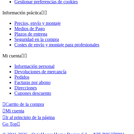
Gestionar preferencias de cookies
Información práctica


Precios, envío y montaje
Medios de Pago
Plazos de entrega
Seguridad en la compra
Costes de envío y montaje para profesionales
Mi cuenta


Información personal
Devoluciones de mercancía
Pedidos
Facturas por abono
Direcciones
Cupones descuento

Carrito de la compra

Mi cuenta

Ir al principio de la página
Go Top
