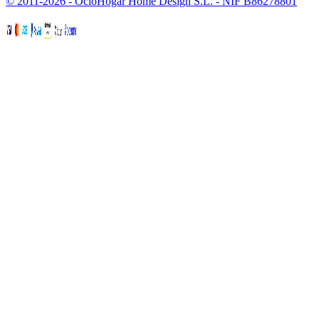
© 2011-2026 - OcioHogar Home Design S.L. - NIF B86278801