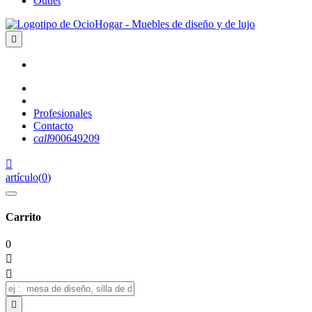
Outlet

Profesionales
Contacto
call
900649209

artículo
(
0
)
Carrito
0


