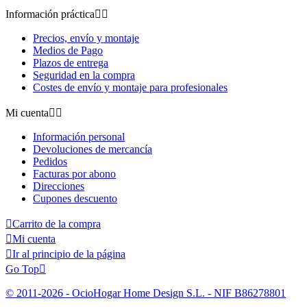
Información práctica


Precios, envío y montaje
Medios de Pago
Plazos de entrega
Seguridad en la compra
Costes de envío y montaje para profesionales
Mi cuenta


Información personal
Devoluciones de mercancía
Pedidos
Facturas por abono
Direcciones
Cupones descuento

Carrito de la compra

Mi cuenta

Ir al principio de la página
Go Top

© 2011-2026 - OcioHogar Home Design S.L. - NIF B86278801