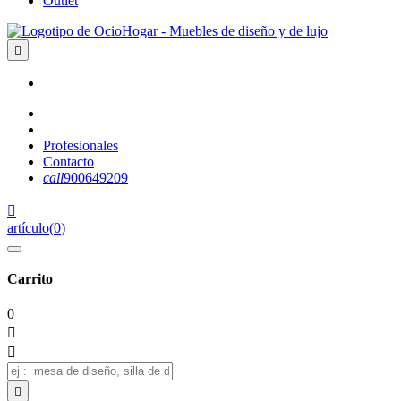
Outlet

Profesionales
Contacto
call
900649209

artículo
(
0
)
Carrito
0


