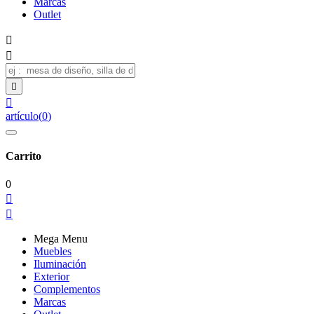
Marcas
Outlet




artículo
(
0
)
Carrito
0


Mega Menu
Muebles
Iluminación
Exterior
Complementos
Marcas