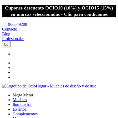
Cupones descuento OCIO10 (10%) y OCIO15 (15%)
en marcas seleccionadas - Clic para condiciones
call
900649209
Contacto
Blog
Profesionales


Mega Menu
Muebles
Iluminación
Exterior
Complementos