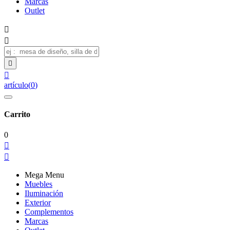
Marcas
Outlet




artículo
(
0
)
Carrito
0


Mega Menu
Muebles
Iluminación
Exterior
Complementos
Marcas