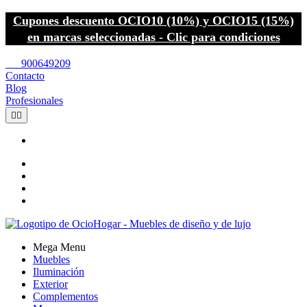
Cupones descuento OCIO10 (10%) y OCIO15 (15%)
en marcas seleccionadas - Clic para condiciones
call
900649209
Contacto
Blog
Profesionales


Mega Menu
Muebles
Iluminación
Exterior
Complementos