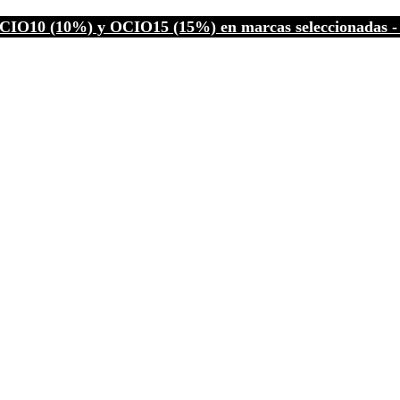
CIO10 (10%) y OCIO15 (15%) en marcas seleccionadas - C