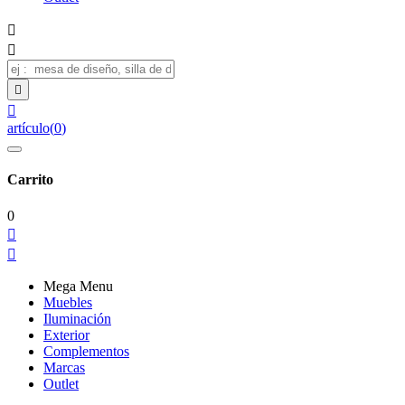




artículo
(
0
)
Carrito
0


Mega Menu
Muebles
Iluminación
Exterior
Complementos
Marcas
Outlet