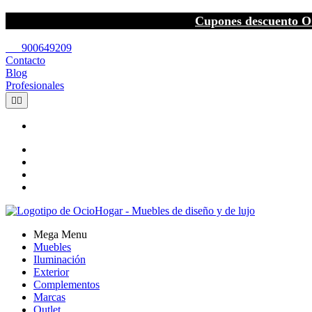
Cupones descuento O
call
900649209
Contacto
Blog
Profesionales


Mega Menu
Muebles
Iluminación
Exterior
Complementos
Marcas
Outlet